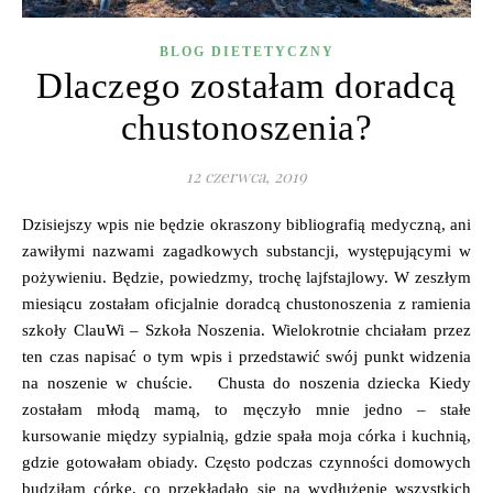
BLOG DIETETYCZNY
Dlaczego zostałam doradcą
chustonoszenia?
12 czerwca, 2019
Dzisiejszy wpis nie będzie okraszony bibliografią medyczną, ani
zawiłymi nazwami zagadkowych substancji, występującymi w
pożywieniu. Będzie, powiedzmy, trochę lajfstajlowy. W zeszłym
miesiącu zostałam oficjalnie doradcą chustonoszenia z ramienia
szkoły ClauWi – Szkoła Noszenia. Wielokrotnie chciałam przez
ten czas napisać o tym wpis i przedstawić swój punkt widzenia
na noszenie w chuście. Chusta do noszenia dziecka Kiedy
zostałam młodą mamą, to męczyło mnie jedno – stałe
kursowanie między sypialnią, gdzie spała moja córka i kuchnią,
gdzie gotowałam obiady. Często podczas czynności domowych
budziłam córkę, co przekładało się na wydłużenie wszystkich