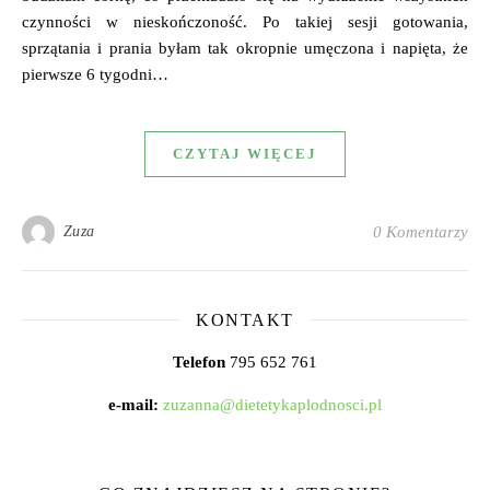
czynności w nieskończoność. Po takiej sesji gotowania,
sprzątania i prania byłam tak okropnie umęczona i napięta, że
pierwsze 6 tygodni…
CZYTAJ WIĘCEJ
Zuza
0 Komentarzy
KONTAKT
Telefon
795 652 761
e-mail:
zuzanna@dietetykaplodnosci.pl