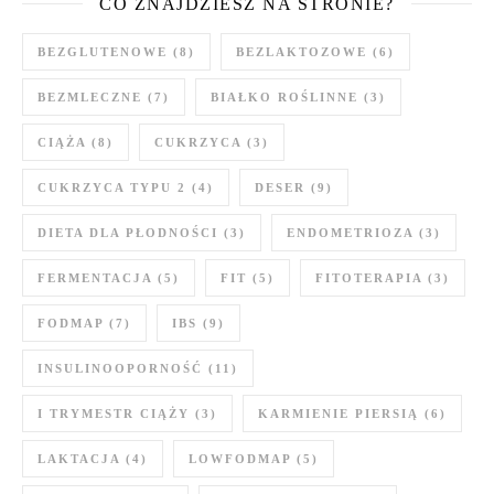
CO ZNAJDZIESZ NA STRONIE?
BEZGLUTENOWE
(8)
BEZLAKTOZOWE
(6)
BEZMLECZNE
(7)
BIAŁKO ROŚLINNE
(3)
CIĄŻA
(8)
CUKRZYCA
(3)
CUKRZYCA TYPU 2
(4)
DESER
(9)
DIETA DLA PŁODNOŚCI
(3)
ENDOMETRIOZA
(3)
FERMENTACJA
(5)
FIT
(5)
FITOTERAPIA
(3)
FODMAP
(7)
IBS
(9)
INSULINOOPORNOŚĆ
(11)
I TRYMESTR CIĄŻY
(3)
KARMIENIE PIERSIĄ
(6)
LAKTACJA
(4)
LOWFODMAP
(5)