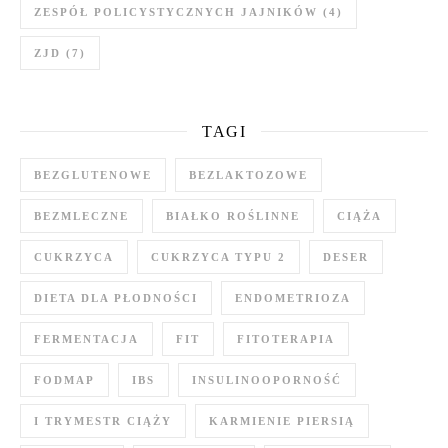
ZESPÓŁ POLICYSTYCZNYCH JAJNIKÓW
(4)
ZJD
(7)
TAGI
BEZGLUTENOWE
BEZLAKTOZOWE
BEZMLECZNE
BIAŁKO ROŚLINNE
CIĄŻA
CUKRZYCA
CUKRZYCA TYPU 2
DESER
DIETA DLA PŁODNOŚCI
ENDOMETRIOZA
FERMENTACJA
FIT
FITOTERAPIA
FODMAP
IBS
INSULINOOPORNOŚĆ
I TRYMESTR CIĄŻY
KARMIENIE PIERSIĄ