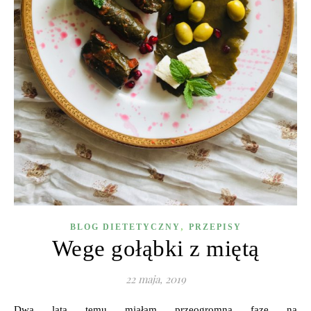
,
BLOG DIETETYCZNY
PRZEPISY
Wege gołąbki z miętą
22 maja, 2019
Dwa lata temu miałam przeogromną fazę na