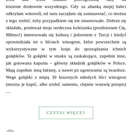
kiszenie dosłownie wszystkiego. Gdy za altanką mojej babci
odkryłam winorośl, od razu zaczęłam się zastanawiać, co można
z tego zrobić, żeby przypadkiem się nie zmarnowało. Dobrze się
składało, ponieważ moja serdeczna koleżanka (pozdrawiam Cię,
Mileno!) interesowała się kulturą i jedzeniem z Turcji i kiedyś
opowiedziała mi o liściach winogron, które powszechnie są
wykorzystywane w tym kraju do sporządzania ichnich
gołąbków. Te gołąbki w smaku są zaskakujące, zupełnie inne,
jak gotowana kapusta – główny składnik gołąbków w Polsce.
Mają zupełnie inną fakturę, a nawet po ugotowaniu są twardsze.
Wege gołąbki z miętą 30 kiszonych młodych liści winogron
(można je kupić, albo zrobić samemu, chętnie wstawię przepis)
…
CZYTAJ WIĘCEJ