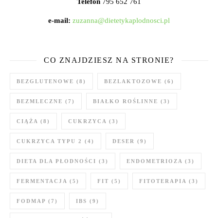
Telefon
795 652 761
e-mail:
zuzanna@dietetykaplodnosci.pl
CO ZNAJDZIESZ NA STRONIE?
BEZGLUTENOWE
(8)
BEZLAKTOZOWE
(6)
BEZMLECZNE
(7)
BIAŁKO ROŚLINNE
(3)
CIĄŻA
(8)
CUKRZYCA
(3)
CUKRZYCA TYPU 2
(4)
DESER
(9)
DIETA DLA PŁODNOŚCI
(3)
ENDOMETRIOZA
(3)
FERMENTACJA
(5)
FIT
(5)
FITOTERAPIA
(3)
FODMAP
(7)
IBS
(9)