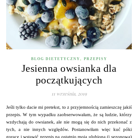
,
BLOG DIETETYCZNY
PRZEPISY
Jesienna owsianka dla
początkujących
11 września, 2019
Jeśli tylko dacie mi pretekst, to z przyjemnością zamieszczę jakiś
przepis. W tym wypadku zaobserwowałam, że są ludzie, którzy
wzdychają do owsianek, ale nie mogą się do nich przekonać z
tych, a nie innych względów. Postanowiłam więc kuć póki
gorące i wstawić przepis na ostatnio moją ulubioną (i sezonową)