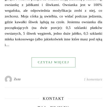
owsiankę z jabłkami i śliwkami. Owsianka jest w 100%
wegańska, ale odpowiednia modyfikacja zrobi z niej, co
zechcesz. Moja córka ją uwielbia, co widać podczas jedzenia,
gdzie kawałki śliwek lądują na czole. Jesienna owsianka dla
początkujących (na dwie porcje): 0,5 szklanki płatków
owsianych, 5 śliwek węgierek, jedno duże jabłko, 0,5 szklanki
mleka kokosowego (albo jakiekolwiek inne które masz pod ręką
i…
CZYTAJ WIĘCEJ
Zuza
1 komentarz
KONTAKT