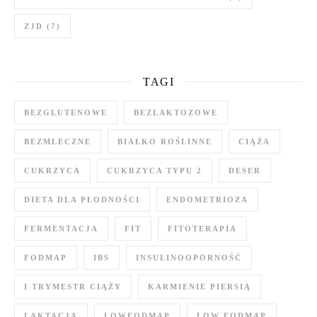
ZJD
(7)
TAGI
BEZGLUTENOWE
BEZLAKTOZOWE
BEZMLECZNE
BIAŁKO ROŚLINNE
CIĄŻA
CUKRZYCA
CUKRZYCA TYPU 2
DESER
DIETA DLA PŁODNOŚCI
ENDOMETRIOZA
FERMENTACJA
FIT
FITOTERAPIA
FODMAP
IBS
INSULINOOPORNOŚĆ
I TRYMESTR CIĄŻY
KARMIENIE PIERSIĄ
LAKTACJA
LOWFODMAP
LOW FODMAP