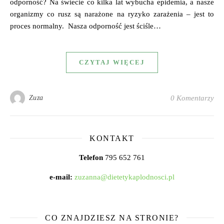
odporność? Na świecie co kilka lat wybucha epidemia, a nasze
organizmy co rusz są narażone na ryzyko zarażenia – jest to
proces normalny. Nasza odporność jest ściśle…
CZYTAJ WIĘCEJ
Zuza
0 Komentarzy
KONTAKT
Telefon
795 652 761
e-mail:
zuzanna@dietetykaplodnosci.pl
CO ZNAJDZIESZ NA STRONIE?