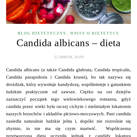
,
BLOG DIETETYCZNY
WPISY O DIETETYCE
Candida albicans – dieta
22 marca, 2020
Candida albicans (a także Candida glabrata, Candida tropicalis,
Candida parapsilosis i Candida krusei), bo tak nazywa się
drożdżak, który wywołuje kandydozę, współistnieje z gatunkiem
ludzkim praktycznie od zawsze. Ciężko na osi dziejów
zaznaczyć początek tego wielowiekowego romansu, gdyż
candida przez wieki była raczej cichym i nieśmiałym lokatorem
naszych brzuchów i układów płciowo-moczowych. Pani candida
zasiedla naturalnie ludzkie jelita i, dopóki nie rozrośnie się
zbytnio, to nie ma się czym martwić. Współczesna
przetworzona dieta uczyniła jednak z candidy lokatora