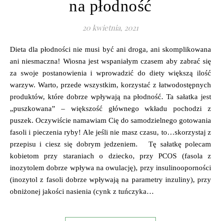
na płodność
20 kwietnia, 2021
Dieta dla płodności nie musi być ani droga, ani skomplikowana
ani niesmaczna! Wiosna jest wspaniałym czasem aby zabrać się
za swoje postanowienia i wprowadzić do diety większą ilość
warzyw. Warto, przede wszystkim, korzystać z łatwodostępnych
produktów, które dobrze wpływają na płodność. Ta sałatka jest
„puszkowana” – większość głównego wkładu pochodzi z
puszek. Oczywiście namawiam Cię do samodzielnego gotowania
fasoli i pieczenia ryby! Ale jeśli nie masz czasu, to…skorzystaj z
przepisu i ciesz się dobrym jedzeniem. Tę sałatkę polecam
kobietom przy staraniach o dziecko, przy PCOS (fasola z
inozytolem dobrze wpływa na owulację), przy insulinooporności
(inozytol z fasoli dobrze wpływają na parametry inzuliny), przy
obniżonej jakości nasienia (cynk z tuńczyka…