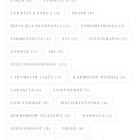
CIĄŻA
(8)
CUKRZYCA
(3)
CUKRZYCA TYPU 2
(4)
DESER
(9)
DIETA DLA PŁODNOŚCI
(3)
ENDOMETRIOZA
(3)
FERMENTACJA
(5)
FIT
(5)
FITOTERAPIA
(3)
FODMAP
(7)
IBS
(9)
INSULINOOPORNOŚĆ
(11)
I TRYMESTR CIĄŻY
(3)
KARMIENIE PIERSIĄ
(6)
LAKTACJA
(4)
LOWFODMAP
(5)
LOW FODMAP
(6)
MACIERZYŃSTWO
(4)
MIKROBIOM JELITOWY
(4)
NADWAGA
(3)
NIEPŁODNOŚĆ
(9)
OBIAD
(4)