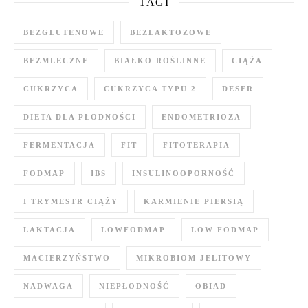
TAGI
BEZGLUTENOWE
BEZLAKTOZOWE
BEZMLECZNE
BIAŁKO ROŚLINNE
CIĄŻA
CUKRZYCA
CUKRZYCA TYPU 2
DESER
DIETA DLA PŁODNOŚCI
ENDOMETRIOZA
FERMENTACJA
FIT
FITOTERAPIA
FODMAP
IBS
INSULINOOPORNOŚĆ
I TRYMESTR CIĄŻY
KARMIENIE PIERSIĄ
LAKTACJA
LOWFODMAP
LOW FODMAP
MACIERZYŃSTWO
MIKROBIOM JELITOWY
NADWAGA
NIEPŁODNOŚĆ
OBIAD