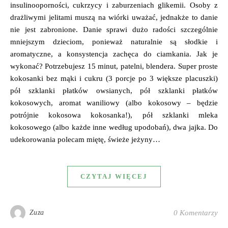
insulinooporności, cukrzycy i zaburzeniach glikemii. Osoby z
drażliwymi jelitami muszą na wiórki uważać, jednakże to danie
nie jest zabronione. Danie sprawi dużo radości szczególnie
mniejszym dzieciom, ponieważ naturalnie są słodkie i
aromatyczne, a konsystencja zachęca do ciamkania. Jak je
wykonać? Potrzebujesz 15 minut, patelni, blendera. Super proste
kokosanki bez mąki i cukru (3 porcje po 3 większe placuszki)
pół szklanki płatków owsianych, pół szklanki płatków
kokosowych, aromat waniliowy (albo kokosowy – będzie
potrójnie kokosowa kokosanka!), pół szklanki mleka
kokosowego (albo każde inne według upodobań), dwa jajka. Do
udekorowania polecam miętę, świeże jeżyny…
CZYTAJ WIĘCEJ
Zuza
0 Komentarzy