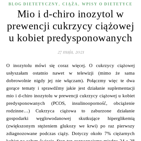
,
,
BLOG DIETETYCZNY
CIĄŻA
WPISY O DIETETYCE
Mio i d-chiro inozytol w
prewencji cukrzycy ciążowej
u kobiet predysponowanych
27 maja, 2021
O inozytolu mówi się coraz więcej. O cukrzycy ciążowej
usłyszałam ostatnio nawet w telewizji (mimo że sama
dobrowolnie nigdy jej nie włączam). Połączmy więc te dwa
gorące tematy i sprawdźmy jakie jest działanie suplementacji
mio i d-chiro inozytolu w prewencji cukrzycy ciążowej u kobiet
predysponowanych (PCOS, insulinooporność, obciążenie
rodzinne…) Cukrzyca ciążowa to zaburzone działanie
gospodarki węglowodanowej skutkujące hiperglikemią
(zwiększonym stężeniem glukozy we krwi) po raz pierwszy
zdiagnozowane podczas ciąży. Dotyczy około 7% ciężarnych
kobiet na całym świecie. Stan ten rozpoznajemy między 24 a 28