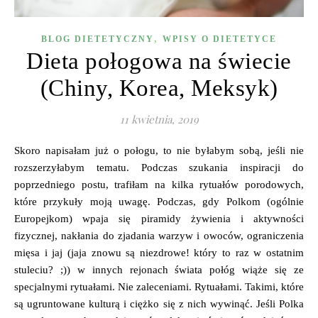
,
BLOG DIETETYCZNY
WPISY O DIETETYCE
Dieta połogowa na świecie
(Chiny, Korea, Meksyk)
11 kwietnia, 2019
Skoro napisałam już o połogu, to nie byłabym sobą, jeśli nie
rozszerzyłabym tematu. Podczas szukania inspiracji do
poprzedniego postu, trafiłam na kilka rytuałów porodowych,
które przykuły moją uwagę. Podczas, gdy Polkom (ogólnie
Europejkom) wpaja się piramidy żywienia i aktywności
fizycznej, nakłania do zjadania warzyw i owoców, ograniczenia
mięsa i jaj (jaja znowu są niezdrowe! który to raz w ostatnim
stuleciu? ;)) w innych rejonach świata połóg wiąże się ze
specjalnymi rytuałami. Nie zaleceniami. Rytuałami. Takimi, które
są ugruntowane kulturą i ciężko się z nich wywinąć. Jeśli Polka