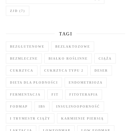
ZJD
(7)
TAGI
BEZGLUTENOWE
BEZLAKTOZOWE
BEZMLECZNE
BIAŁKO ROŚLINNE
CIĄŻA
CUKRZYCA
CUKRZYCA TYPU 2
DESER
DIETA DLA PŁODNOŚCI
ENDOMETRIOZA
FERMENTACJA
FIT
FITOTERAPIA
FODMAP
IBS
INSULINOOPORNOŚĆ
I TRYMESTR CIĄŻY
KARMIENIE PIERSIĄ
LAKTACJA
LOWFODMAP
LOW FODMAP