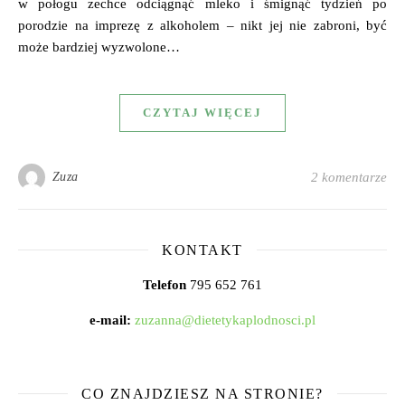
w połogu zechce odciągnąć mleko i śmignąć tydzień po
porodzie na imprezę z alkoholem – nikt jej nie zabroni, być
może bardziej wyzwolone…
CZYTAJ WIĘCEJ
Zuza
2 komentarze
KONTAKT
Telefon
795 652 761
e-mail:
zuzanna@dietetykaplodnosci.pl
CO ZNAJDZIESZ NA STRONIE?