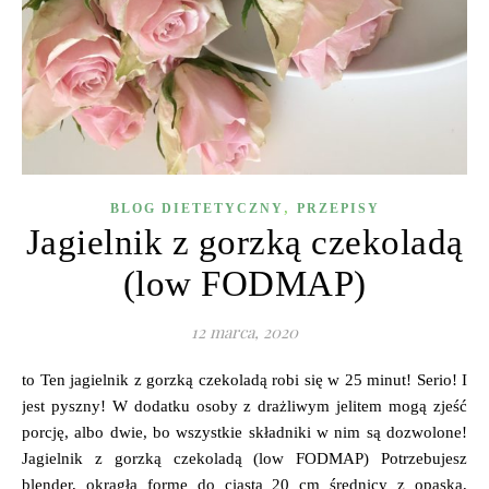
,
BLOG DIETETYCZNY
PRZEPISY
Jagielnik z gorzką czekoladą
(low FODMAP)
12 marca, 2020
to Ten jagielnik z gorzką czekoladą robi się w 25 minut! Serio! I
jest pyszny! W dodatku osoby z drażliwym jelitem mogą zjeść
porcję, albo dwie, bo wszystkie składniki w nim są dozwolone!
Jagielnik z gorzką czekoladą (low FODMAP) Potrzebujesz
blender, okrągłą formę do ciasta 20 cm średnicy z opaską,