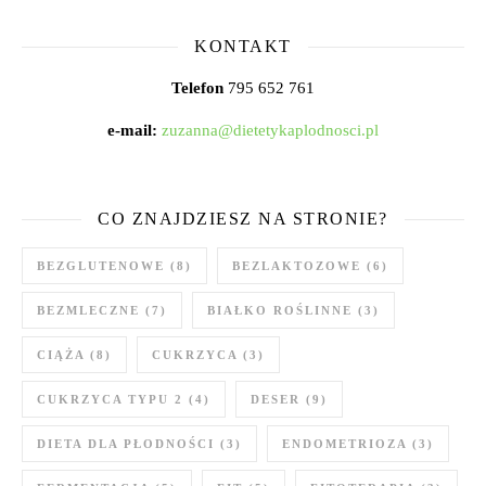
KONTAKT
Telefon
795 652 761
e-mail:
zuzanna@dietetykaplodnosci.pl
CO ZNAJDZIESZ NA STRONIE?
BEZGLUTENOWE
(8)
BEZLAKTOZOWE
(6)
BEZMLECZNE
(7)
BIAŁKO ROŚLINNE
(3)
CIĄŻA
(8)
CUKRZYCA
(3)
CUKRZYCA TYPU 2
(4)
DESER
(9)
DIETA DLA PŁODNOŚCI
(3)
ENDOMETRIOZA
(3)