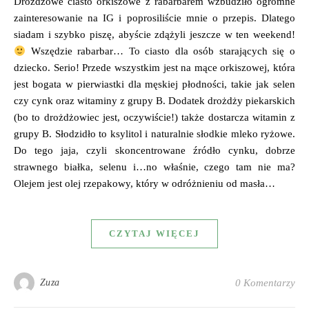
Drożdżowe ciasto orkiszowe z rabarbarem wzbudziło ogromne
zainteresowanie na IG i poprosiliście mnie o przepis. Dlatego
siadam i szybko piszę, abyście zdążyli jeszcze w ten weekend!
Wszędzie rabarbar… To ciasto dla osób starających się o
dziecko. Serio! Przede wszystkim jest na mące orkiszowej, która
jest bogata w pierwiastki dla męskiej płodności, takie jak selen
czy cynk oraz witaminy z grupy B. Dodatek drożdży piekarskich
(bo to drożdżowiec jest, oczywiście!) także dostarcza witamin z
grupy B. Słodzidło to ksylitol i naturalnie słodkie mleko ryżowe.
Do tego jaja, czyli skoncentrowane źródło cynku, dobrze
strawnego białka, selenu i…no właśnie, czego tam nie ma?
Olejem jest olej rzepakowy, który w odróżnieniu od masła…
CZYTAJ WIĘCEJ
Zuza
0 Komentarzy