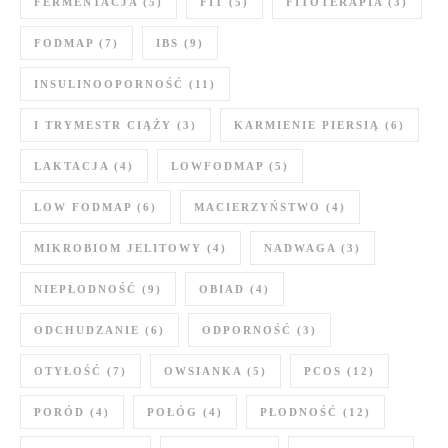
FERMENTACJA
(5)
FIT
(5)
FITOTERAPIA
(3)
FODMAP
(7)
IBS
(9)
INSULINOOPORNOŚĆ
(11)
I TRYMESTR CIĄŻY
(3)
KARMIENIE PIERSIĄ
(6)
LAKTACJA
(4)
LOWFODMAP
(5)
LOW FODMAP
(6)
MACIERZYŃSTWO
(4)
MIKROBIOM JELITOWY
(4)
NADWAGA
(3)
NIEPŁODNOŚĆ
(9)
OBIAD
(4)
ODCHUDZANIE
(6)
ODPORNOŚĆ
(3)
OTYŁOŚĆ
(7)
OWSIANKA
(5)
PCOS
(12)
PORÓD
(4)
POŁÓG
(4)
PŁODNOŚĆ
(12)