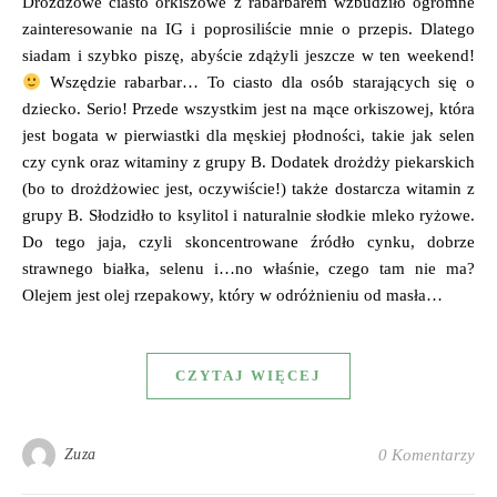
Drożdżowe ciasto orkiszowe z rabarbarem wzbudziło ogromne
zainteresowanie na IG i poprosiliście mnie o przepis. Dlatego
siadam i szybko piszę, abyście zdążyli jeszcze w ten weekend!
Wszędzie rabarbar… To ciasto dla osób starających się o
dziecko. Serio! Przede wszystkim jest na mące orkiszowej, która
jest bogata w pierwiastki dla męskiej płodności, takie jak selen
czy cynk oraz witaminy z grupy B. Dodatek drożdży piekarskich
(bo to drożdżowiec jest, oczywiście!) także dostarcza witamin z
grupy B. Słodzidło to ksylitol i naturalnie słodkie mleko ryżowe.
Do tego jaja, czyli skoncentrowane źródło cynku, dobrze
strawnego białka, selenu i…no właśnie, czego tam nie ma?
Olejem jest olej rzepakowy, który w odróżnieniu od masła…
CZYTAJ WIĘCEJ
Zuza
0 Komentarzy