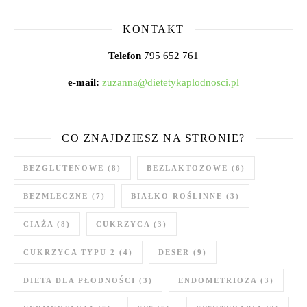
KONTAKT
Telefon
795 652 761
e-mail:
zuzanna@dietetykaplodnosci.pl
CO ZNAJDZIESZ NA STRONIE?
BEZGLUTENOWE
(8)
BEZLAKTOZOWE
(6)
BEZMLECZNE
(7)
BIAŁKO ROŚLINNE
(3)
CIĄŻA
(8)
CUKRZYCA
(3)
CUKRZYCA TYPU 2
(4)
DESER
(9)
DIETA DLA PŁODNOŚCI
(3)
ENDOMETRIOZA
(3)