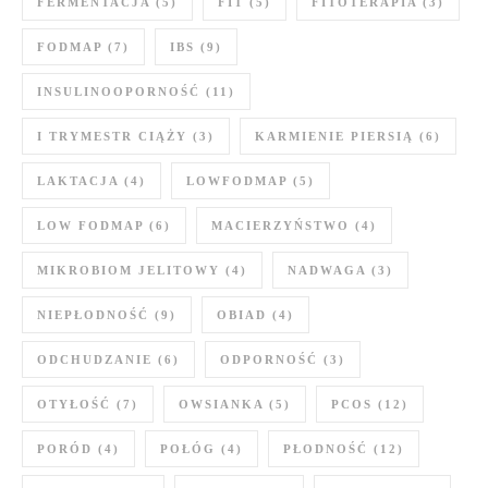
FERMENTACJA
(5)
FIT
(5)
FITOTERAPIA
(3)
FODMAP
(7)
IBS
(9)
INSULINOOPORNOŚĆ
(11)
I TRYMESTR CIĄŻY
(3)
KARMIENIE PIERSIĄ
(6)
LAKTACJA
(4)
LOWFODMAP
(5)
LOW FODMAP
(6)
MACIERZYŃSTWO
(4)
MIKROBIOM JELITOWY
(4)
NADWAGA
(3)
NIEPŁODNOŚĆ
(9)
OBIAD
(4)
ODCHUDZANIE
(6)
ODPORNOŚĆ
(3)
OTYŁOŚĆ
(7)
OWSIANKA
(5)
PCOS
(12)
PORÓD
(4)
POŁÓG
(4)
PŁODNOŚĆ
(12)