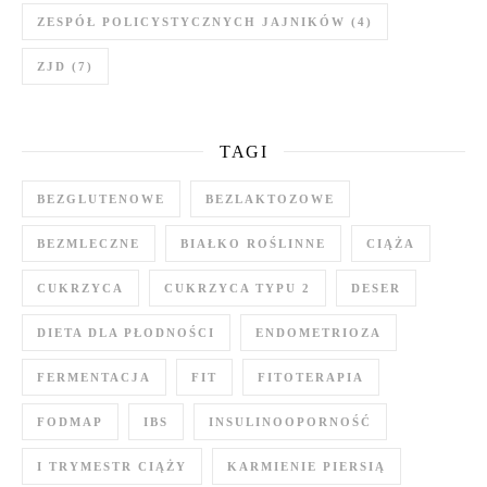
ZESPÓŁ POLICYSTYCZNYCH JAJNIKÓW
(4)
ZJD
(7)
TAGI
BEZGLUTENOWE
BEZLAKTOZOWE
BEZMLECZNE
BIAŁKO ROŚLINNE
CIĄŻA
CUKRZYCA
CUKRZYCA TYPU 2
DESER
DIETA DLA PŁODNOŚCI
ENDOMETRIOZA
FERMENTACJA
FIT
FITOTERAPIA
FODMAP
IBS
INSULINOOPORNOŚĆ
I TRYMESTR CIĄŻY
KARMIENIE PIERSIĄ