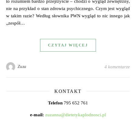
to rozumiem bardzo przejrzyście – chodzi o wygląd zewnętrzny,
nie na przykład o stan zdrowia psychicznego. Czym jest wygląd
w takim razie? Według słownika PWN wygląd to nic innego jak
„zespół…
CZYTAJ WIĘCEJ
Zuza
4 komentarze
KONTAKT
Telefon
795 652 761
e-mail:
zuzanna@dietetykaplodnosci.pl