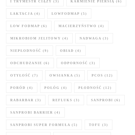
I TRYMESTR CIĄŻY
(3)
KARMIENIE PIERSIĄ
(6)
LAKTACJA
(4)
LOWFODMAP
(5)
LOW FODMAP
(6)
MACIERZYŃSTWO
(4)
MIKROBIOM JELITOWY
(4)
NADWAGA
(3)
NIEPŁODNOŚĆ
(9)
OBIAD
(4)
ODCHUDZANIE
(6)
ODPORNOŚĆ
(3)
OTYŁOŚĆ
(7)
OWSIANKA
(5)
PCOS
(12)
PORÓD
(4)
POŁÓG
(4)
PŁODNOŚĆ
(12)
RABARBAR
(3)
REFLUKS
(3)
SANPROBI
(6)
SANPROBI BARRIER
(4)
SANPROBI SUPER FORMUŁA
(5)
TOFU
(3)