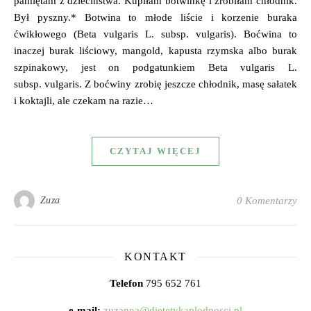
pamiętam z dzieciństwa. Kupiłam botwinkę i zrobiłam chłodnik.
Był pyszny.* Botwina to młode liście i korzenie buraka
ćwikłowego (Beta vulgaris L. subsp. vulgaris). Boćwina to
inaczej burak liściowy, mangold, kapusta rzymska albo burak
szpinakowy, jest on podgatunkiem Beta vulgaris L.
subsp. vulgaris. Z boćwiny zrobię jeszcze chłodnik, masę sałatek
i koktajli, ale czekam na razie…
CZYTAJ WIĘCEJ
Zuza
0 Komentarzy
KONTAKT
Telefon
795 652 761
e-mail:
zuzanna@dietetykaplodnosci.pl