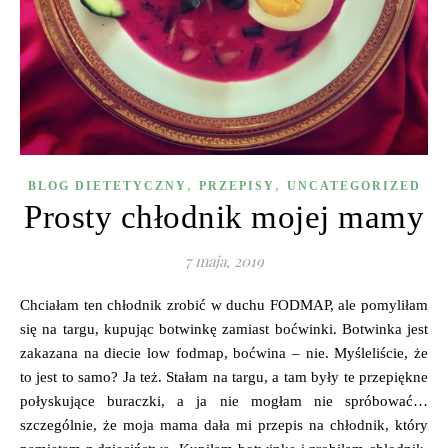
,
,
BLOG DIETETYCZNY
PRZEPISY
UNCATEGORIZED
Prosty chłodnik mojej mamy
7 maja, 2019
Chciałam ten chłodnik zrobić w duchu FODMAP, ale pomyliłam
się na targu, kupując botwinkę zamiast boćwinki. Botwinka jest
zakazana na diecie low fodmap, boćwina – nie. Myśleliście, że
to jest to samo? Ja też. Stałam na targu, a tam były te przepiękne
połyskujące buraczki, a ja nie mogłam nie spróbować…
szczególnie, że moja mama dała mi przepis na chłodnik, który