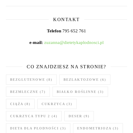
KONTAKT
Telefon
795 652 761
e-mail:
zuzanna@dietetykaplodnosci.pl
CO ZNAJDZIESZ NA STRONIE?
BEZGLUTENOWE
(8)
BEZLAKTOZOWE
(6)
BEZMLECZNE
(7)
BIAŁKO ROŚLINNE
(3)
CIĄŻA
(8)
CUKRZYCA
(3)
CUKRZYCA TYPU 2
(4)
DESER
(9)
DIETA DLA PŁODNOŚCI
(3)
ENDOMETRIOZA
(3)