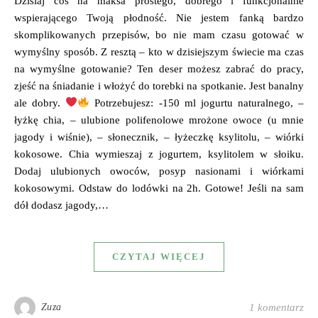
Dzisiaj coś na maksa prostego, dobrego i funkcjonalnie
wspierającego Twoją płodność. Nie jestem fanką bardzo
skomplikowanych przepisów, bo nie mam czasu gotować w
wymyślny sposób. Z resztą – kto w dzisiejszym świecie ma czas
na wymyślne gotowanie? Ten deser możesz zabrać do pracy,
zjeść na śniadanie i włożyć do torebki na spotkanie. Jest banalny
ale dobry.
Potrzebujesz: -150 ml jogurtu naturalnego, –
łyżkę chia, – ulubione polifenolowe mrożone owoce (u mnie
jagody i wiśnie), – słonecznik, – łyżeczkę ksylitolu, – wiórki
kokosowe. Chia wymieszaj z jogurtem, ksylitolem w słoiku.
Dodaj ulubionych owoców, posyp nasionami i wiórkami
kokosowymi. Odstaw do lodówki na 2h. Gotowe! Jeśli na sam
dół dodasz jagody,…
CZYTAJ WIĘCEJ
Zuza
1 komentarz