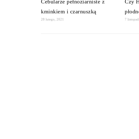
Cebularze pełnoziarniste z
Czy H
kminkiem i czarnuszką
płodn
28 lutego, 2021
7 listopa