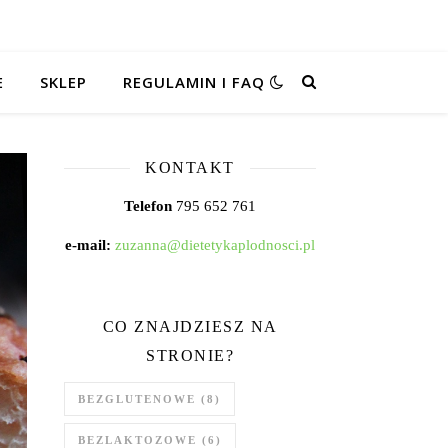
E
SKLEP
REGULAMIN I FAQ
KONTAKT
Telefon
795 652 761
e-mail:
zuzanna@dietetykaplodnosci.pl
CO ZNAJDZIESZ NA
STRONIE?
BEZGLUTENOWE
(8)
BEZLAKTOZOWE
(6)