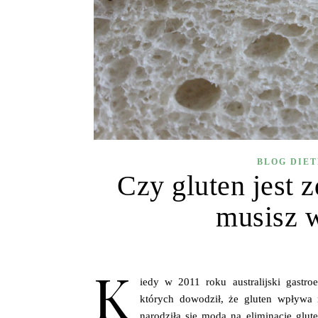
BLOG DIE
Czy gluten jest 
musisz w
K
iedy w 2011 roku australijski gastr
których dowodził, że gluten wpływa n
narodziła się moda na eliminację glu