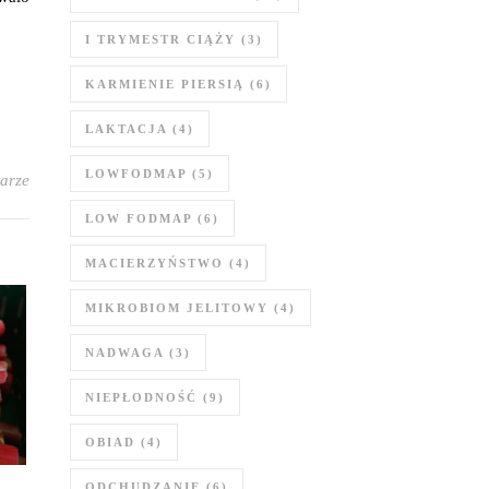
I TRYMESTR CIĄŻY
(3)
KARMIENIE PIERSIĄ
(6)
LAKTACJA
(4)
LOWFODMAP
(5)
arze
LOW FODMAP
(6)
MACIERZYŃSTWO
(4)
MIKROBIOM JELITOWY
(4)
NADWAGA
(3)
NIEPŁODNOŚĆ
(9)
OBIAD
(4)
ODCHUDZANIE
(6)