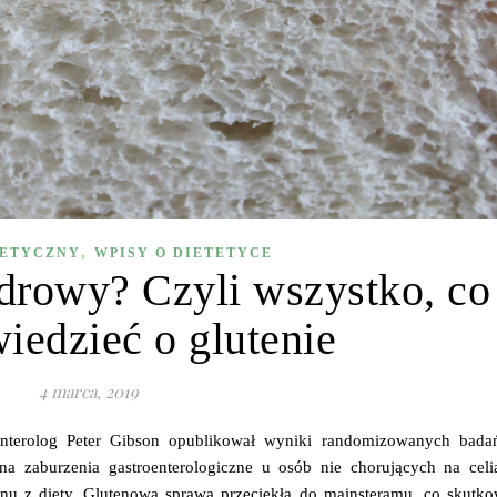
,
TETYCZNY
WPISY O DIETETYCE
zdrowy? Czyli wszystko, co
iedzieć o glutenie
4 marca, 2019
oenterolog Peter Gibson opublikował wyniki randomizowanych bada
a zaburzenia gastroenterologiczne u osób nie chorujących na celia
tenu z diety. Glutenowa sprawa przeciekła do mainsteramu, co skutko