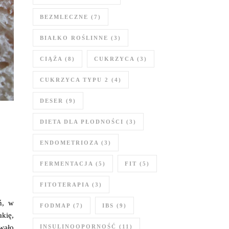
BEZMLECZNE
(7)
BIAŁKO ROŚLINNE
(3)
CIĄŻA
(8)
CUKRZYCA
(3)
CUKRZYCA TYPU 2
(4)
DESER
(9)
DIETA DLA PŁODNOŚCI
(3)
ENDOMETRIOZA
(3)
FERMENTACJA
(5)
FIT
(5)
FITOTERAPIA
(3)
ń, w
FODMAP
(7)
IBS
(9)
kię,
INSULINOOPORNOŚĆ
(11)
wało