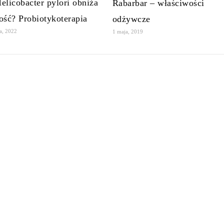
elicobacter pylori obniża
Rabarbar – właściwości
ość? Probiotykoterapia
odżywcze
da, 2022
1 maja, 2019