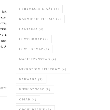
I TRYMESTR CIĄŻY
(3)
o tak
sze.
KARMIENIE PIERSIĄ
(6)
czej
zkie
LAKTACJA
(4)
nak z
LOWFODMAP
(5)
e ona
ci. A
LOW FODMAP
(6)
MACIERZYŃSTWO
(4)
MIKROBIOM JELITOWY
(4)
NADWAGA
(3)
arze
NIEPŁODNOŚĆ
(9)
OBIAD
(4)
ODCHUDZANIE
(6)