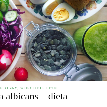
,
TETYCZNY
WPISY O DIETETYCE
 albicans – dieta