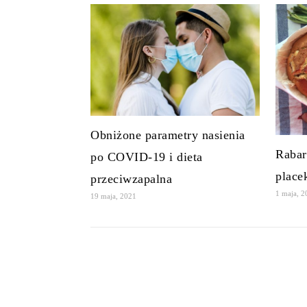
Obniżone parametry nasienia
Rabar
po COVID-19 i dieta
place
przeciwzapalna
1 maja, 
19 maja, 2021