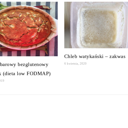
Chleb watykański – zakwas
barowy bezglutenowy
6 kwietnia, 2020
k (dieta low FODMAP)
2019