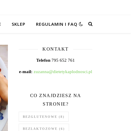
E
SKLEP
REGULAMIN I FAQ
KONTAKT
Telefon
795 652 761
e-mail:
zuzanna@dietetykaplodnosci.pl
CO ZNAJDZIESZ NA
STRONIE?
BEZGLUTENOWE
(8)
BEZLAKTOZOWE
(6)