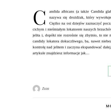
C
andida albicans (a także Candida glab
nazywa się drożdżak, który wywołuje
Ciężko na osi dziejów zaznaczyć pocz
cichym i nieśmiałym lokatorem naszych brzuchów
jelita i, dopóki nie rozrośnie się zbytnio, to 
candidy lokatora dokuczliwego, ba, nawet niebez
kontrolę nad jelitem i zaczyna ekspandować dale
artykule znajdziesz informacje jak…
Zuza
MO