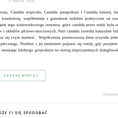
22 marca, 2020
rata, Candida tropicalis, Candida parapsilosis i Candida krusei), b
 kandydozę, współistnieje z gatunkiem ludzkim praktycznie od zaw
ątek tego wielowiekowego romansu, gdyż candida przez wieki była ra
 i układów płciowo-moczowych. Pani candida zasiedla naturalnie lud
nie ma się czym martwić. Współczesna przetworzona dieta uczyniła jed
piecznego. Problem z jej istnieniem pojawia się wtedy, gdy przejmi
j, narażając biednego gospodarza na szereg nieprzyjemnych dolegliwoś
CZYTAJ WIĘCEJ
4 koment
ŻE CI SIĘ SPODOBAĆ