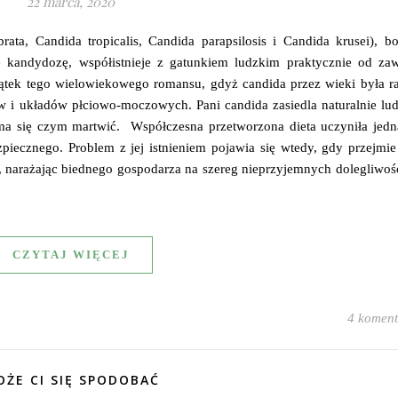
22 marca, 2020
rata, Candida tropicalis, Candida parapsilosis i Candida krusei), b
 kandydozę, współistnieje z gatunkiem ludzkim praktycznie od zaw
ątek tego wielowiekowego romansu, gdyż candida przez wieki była ra
 i układów płciowo-moczowych. Pani candida zasiedla naturalnie lud
nie ma się czym martwić. Współczesna przetworzona dieta uczyniła jed
piecznego. Problem z jej istnieniem pojawia się wtedy, gdy przejmi
j, narażając biednego gospodarza na szereg nieprzyjemnych dolegliwoś
CZYTAJ WIĘCEJ
4 koment
ŻE CI SIĘ SPODOBAĆ