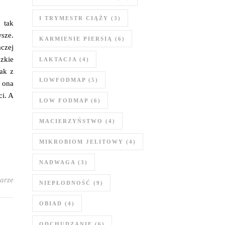
I TRYMESTR CIĄŻY
(3)
o tak
sze.
KARMIENIE PIERSIĄ
(6)
czej
zkie
LAKTACJA
(4)
nak z
LOWFODMAP
(5)
e ona
ci. A
LOW FODMAP
(6)
MACIERZYŃSTWO
(4)
MIKROBIOM JELITOWY
(4)
NADWAGA
(3)
arze
NIEPŁODNOŚĆ
(9)
OBIAD
(4)
ODCHUDZANIE
(6)