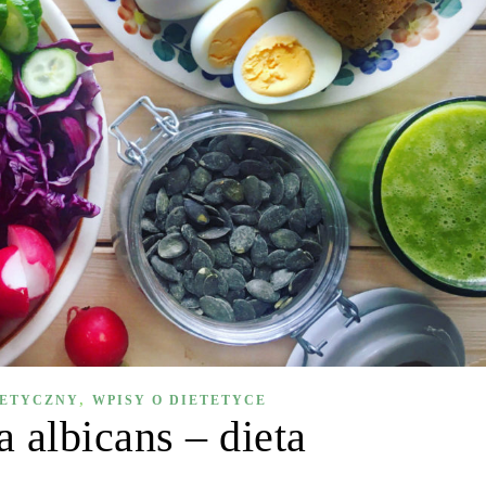
,
TETYCZNY
WPISY O DIETETYCE
 albicans – dieta