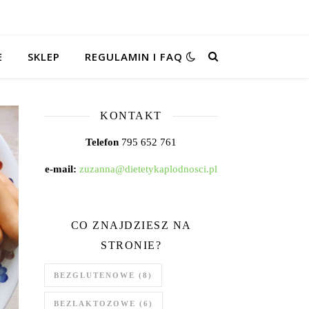
E
SKLEP
REGULAMIN I FAQ
KONTAKT
Telefon
795 652 761
e-mail:
zuzanna@dietetykaplodnosci.pl
CO ZNAJDZIESZ NA
STRONIE?
BEZGLUTENOWE
(8)
BEZLAKTOZOWE
(6)