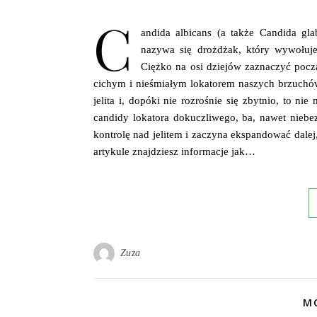
C
andida albicans (a także Candida glab
nazywa się drożdżak, który wywołuje
Ciężko na osi dziejów zaznaczyć pocz
cichym i nieśmiałym lokatorem naszych brzuchów
jelita i, dopóki nie rozrośnie się zbytnio, to 
candidy lokatora dokuczliwego, ba, nawet niebez
kontrolę nad jelitem i zaczyna ekspandować dale
artykule znajdziesz informacje jak…
Zuza
MO