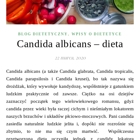
,
BLOG DIETETYCZNY
WPISY O DIETETYCE
Candida albicans – dieta
22 marca, 2020
Candida albicans (a także Candida glabrata, Candida tropicalis,
Candida parapsilosis i Candida krusei), bo tak nazywa się
drożdżak, który wywołuje kandydozę, współistnieje z gatunkiem
ludzkim praktycznie od zawsze. Ciężko na osi dziejów
zaznaczyć początek tego wielowiekowego romansu, gdyż
candida przez wieki była raczej cichym i nieśmiałym lokatorem
naszych brzuchów i układów płciowo-moczowych. Pani candida
zasiedla naturalnie ludzkie jelita i, dopóki nie rozrośnie się
zbytnio, to nie ma się czym martwić. Współczesna
przetworzona dieta uczyniła jednak z candidy lokatora