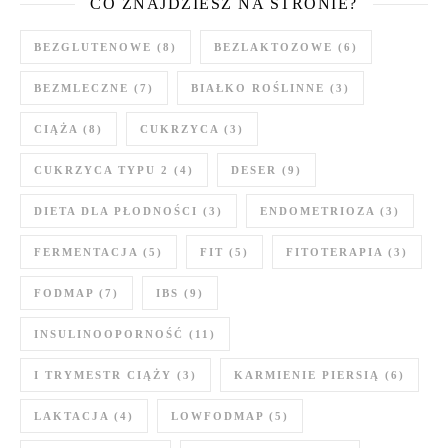
CO ZNAJDZIESZ NA STRONIE?
BEZGLUTENOWE
(8)
BEZLAKTOZOWE
(6)
BEZMLECZNE
(7)
BIAŁKO ROŚLINNE
(3)
CIĄŻA
(8)
CUKRZYCA
(3)
CUKRZYCA TYPU 2
(4)
DESER
(9)
DIETA DLA PŁODNOŚCI
(3)
ENDOMETRIOZA
(3)
FERMENTACJA
(5)
FIT
(5)
FITOTERAPIA
(3)
FODMAP
(7)
IBS
(9)
INSULINOOPORNOŚĆ
(11)
I TRYMESTR CIĄŻY
(3)
KARMIENIE PIERSIĄ
(6)
LAKTACJA
(4)
LOWFODMAP
(5)