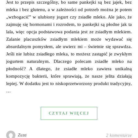
Jest to przepis szczególny, bo same pankejki są bez jajek, bez
mleka i bez glutenu, a w zależności od potrzeb można je potem
„wzbogacić” w ulubiony jogurt czy zsiadłe mleko. Ale jako, że
zajmuję się hormonami i rozrodem, to pankejki są płodne jak ta
lala, więc opcja podstawowa podania jest ze zsiadłym mlekiem.
Zalanie placuszków zsiadłym mlekiem może wydawać się
absurdalnym pomysłem, ale uwierz mi – świetnie się sprawdza.
Jeśli nie lubisz zsiadłego mleka, to możesz zastąpić je zwykłym
jogurtem naturalnym. Dlaczego polecam zsiadłe mleko na
płodność? A dlatego, że zsiadłe mleko zawiera unikalną
kompozycję bakterii, które sprawiają, że nasze jelita działają
lepiej. W dodatku jest to niskoprzetworzony produkt tradycyjny,
…
CZYTAJ WIĘCEJ
Zuza
2 komentarze