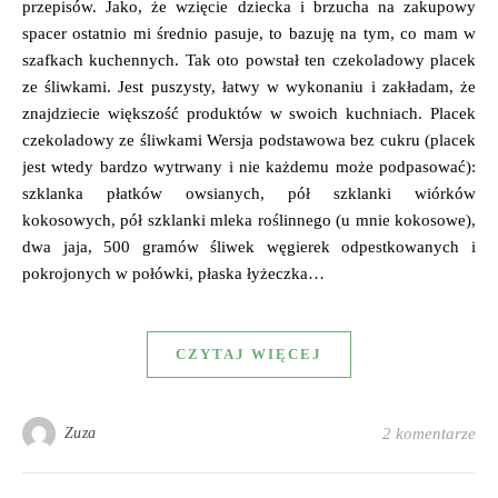
przepisów. Jako, że wzięcie dziecka i brzucha na zakupowy
spacer ostatnio mi średnio pasuje, to bazuję na tym, co mam w
szafkach kuchennych. Tak oto powstał ten czekoladowy placek
ze śliwkami. Jest puszysty, łatwy w wykonaniu i zakładam, że
znajdziecie większość produktów w swoich kuchniach. Placek
czekoladowy ze śliwkami Wersja podstawowa bez cukru (placek
jest wtedy bardzo wytrwany i nie każdemu może podpasować):
szklanka płatków owsianych, pół szklanki wiórków
kokosowych, pół szklanki mleka roślinnego (u mnie kokosowe),
dwa jaja, 500 gramów śliwek węgierek odpestkowanych i
pokrojonych w połówki, płaska łyżeczka…
CZYTAJ WIĘCEJ
Zuza
2 komentarze