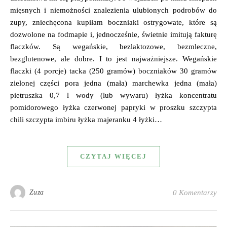
mięsnych i niemożności znalezienia ulubionych podrobów do
zupy, zniechęcona kupiłam boczniaki ostrygowate, które są
dozwolone na fodmapie i, jednocześnie, świetnie imitują fakturę
flaczków. Są wegańskie, bezlaktozowe, bezmleczne,
bezglutenowe, ale dobre. I to jest najważniejsze. Wegańskie
flaczki (4 porcje) tacka (250 gramów) boczniaków 30 gramów
zielonej części pora jedna (mała) marchewka jedna (mała)
pietruszka 0,7 l wody (lub wywaru) łyżka koncentratu
pomidorowego łyżka czerwonej papryki w proszku szczypta
chili szczypta imbiru łyżka majeranku 4 łyżki…
CZYTAJ WIĘCEJ
Zuza
0 Komentarzy