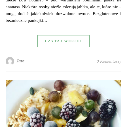
diecie Low Fodmap – pod warunkiem podmianki jabłka na
ananasa. Niektóre osoby nieźle tolerują jabłka, ale te, które nie –
mogą dodać jakiekolwiek dozwolone owoce. Bezglutenowe i
bezmleczne pankejki…
CZYTAJ WIĘCEJ
Zuza
0 Komentarzy