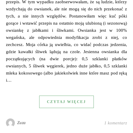
przepis. W tym wypadku zaobserwowałam, że są ludzie, którzy
wzdychają do owsianek, ale nie mogą się do nich przekonać z
tych, a nie innych względów. Postanowiłam więc kuć póki
gorące i wstawić przepis na ostatnio moją ulubioną (i sezonową)
owsiankę z jabłkami i śliwkami. Owsianka jest w 100%
wegańska, ale odpowiednia modyfikacja zrobi z niej, co
zechcesz. Moja córka ją uwielbia, co widać podczas jedzenia,
gdzie kawałki śliwek lądują na czole. Jesienna owsianka dla
początkujących (na dwie porcje): 0,5 szklanki płatków
owsianych, 5 śliwek węgierek, jedno duże jabłko, 0,5 szklanki
mleka kokosowego (albo jakiekolwiek inne które masz pod ręką
i…
CZYTAJ WIĘCEJ
Zuza
1 komentarz