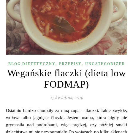
,
,
BLOG DIETETYCZNY
PRZEPISY
UNCATEGORIZED
Wegańskie flaczki (dieta low
FODMAP)
27 kwietnia, 2019
Ostatnio bardzo chodziły za mną zupa – flaczki. Takie zwykłe,
wołowe albo jagnięce flaczki. Jestem osobą, która nigdy nie
grymasiła nad podrobami, więc prędzej, czy później smaki
dzieciństwa mi się przypomniały. Po wojażach po kilku sklepach