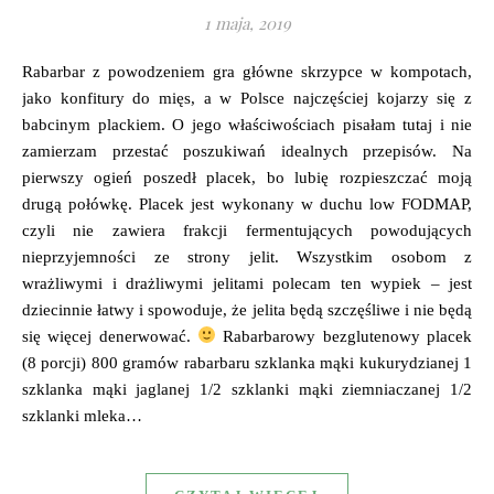
1 maja, 2019
Rabarbar z powodzeniem gra główne skrzypce w kompotach,
jako konfitury do mięs, a w Polsce najczęściej kojarzy się z
babcinym plackiem. O jego właściwościach pisałam tutaj i nie
zamierzam przestać poszukiwań idealnych przepisów. Na
pierwszy ogień poszedł placek, bo lubię rozpieszczać moją
drugą połówkę. Placek jest wykonany w duchu low FODMAP,
czyli nie zawiera frakcji fermentujących powodujących
nieprzyjemności ze strony jelit. Wszystkim osobom z
wrażliwymi i drażliwymi jelitami polecam ten wypiek – jest
dziecinnie łatwy i spowoduje, że jelita będą szczęśliwe i nie będą
się więcej denerwować.
Rabarbarowy bezglutenowy placek
(8 porcji) 800 gramów rabarbaru szklanka mąki kukurydzianej 1
szklanka mąki jaglanej 1/2 szklanki mąki ziemniaczanej 1/2
szklanki mleka…