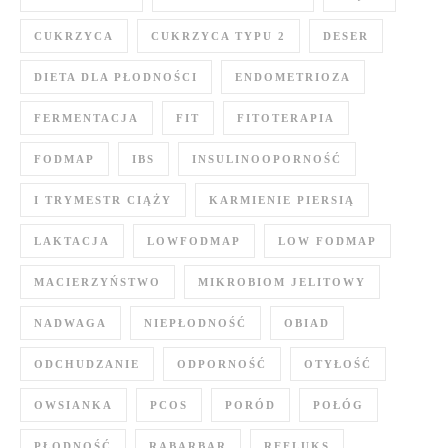
CUKRZYCA
CUKRZYCA TYPU 2
DESER
DIETA DLA PŁODNOŚCI
ENDOMETRIOZA
FERMENTACJA
FIT
FITOTERAPIA
FODMAP
IBS
INSULINOOPORNOŚĆ
I TRYMESTR CIĄŻY
KARMIENIE PIERSIĄ
LAKTACJA
LOWFODMAP
LOW FODMAP
MACIERZYŃSTWO
MIKROBIOM JELITOWY
NADWAGA
NIEPŁODNOŚĆ
OBIAD
ODCHUDZANIE
ODPORNOŚĆ
OTYŁOŚĆ
OWSIANKA
PCOS
PORÓD
POŁÓG
PŁODNOŚĆ
RABARBAR
REFLUKS