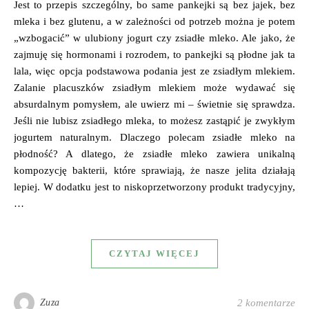
Jest to przepis szczególny, bo same pankejki są bez jajek, bez
mleka i bez glutenu, a w zależności od potrzeb można je potem
„wzbogacić” w ulubiony jogurt czy zsiadłe mleko. Ale jako, że
zajmuję się hormonami i rozrodem, to pankejki są płodne jak ta
lala, więc opcja podstawowa podania jest ze zsiadłym mlekiem.
Zalanie placuszków zsiadłym mlekiem może wydawać się
absurdalnym pomysłem, ale uwierz mi – świetnie się sprawdza.
Jeśli nie lubisz zsiadłego mleka, to możesz zastąpić je zwykłym
jogurtem naturalnym. Dlaczego polecam zsiadłe mleko na
płodność? A dlatego, że zsiadłe mleko zawiera unikalną
kompozycję bakterii, które sprawiają, że nasze jelita działają
lepiej. W dodatku jest to niskoprzetworzony produkt tradycyjny,
…
CZYTAJ WIĘCEJ
Zuza
2 komentarze