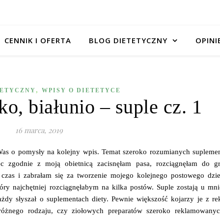
CENNIK I OFERTA
BLOG DIETETYCZNY
OPINI
,
TETYCZNY
WPISY O DIETETYCE
ko, białunio – suple cz. 1
16 marca, 2019
as o pomysły na kolejny wpis. Temat szeroko rozumianych supleme
ięc zgodnie z moją obietnicą zacisnęłam pasa, rozciągnęłam do gr
czas i zabrałam się za tworzenie mojego kolejnego postowego dzie
óry najchętniej rozciągnęłabym na kilka postów. Suple zostają u mn
żdy słyszał o suplementach diety. Pewnie większość kojarzy je z re
n różnego rodzaju, czy ziołowych preparatów szeroko reklamowany