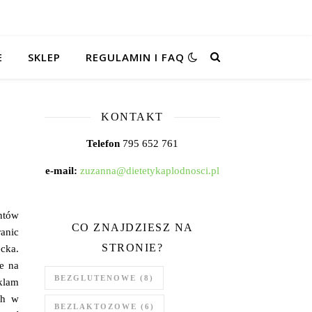
E
SKLEP
REGULAMIN I FAQ
KONTAKT
Telefon
795 652 761
e-mail:
zuzanna@dietetykaplodnosci.pl
ntów
CO ZNAJDZIESZ NA
anic
STRONIE?
cka.
ie na
BEZGLUTENOWE
(8)
klam
ch w
BEZLAKTOZOWE
(6)