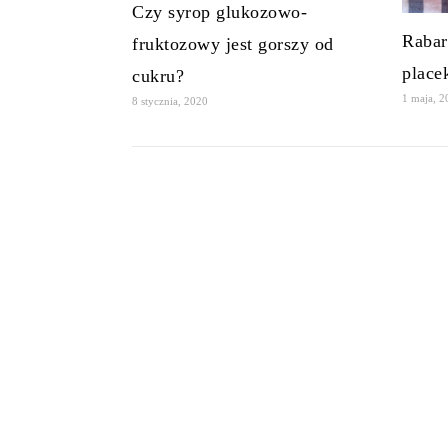
Czy syrop glukozowo-
Rabar
fruktozowy jest gorszy od
place
cukru?
1 maja, 
8 stycznia, 2020