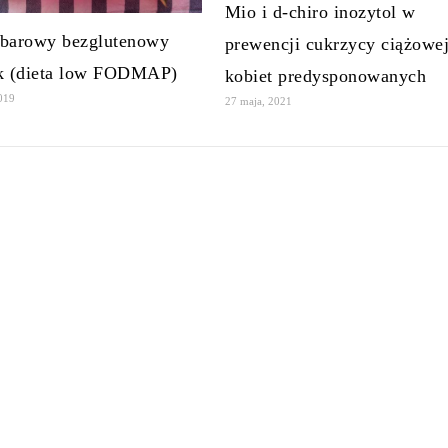
Mio i d-chiro inozytol w
barowy bezglutenowy
prewencji cukrzycy ciążowej
k (dieta low FODMAP)
kobiet predysponowanych
2019
27 maja, 2021