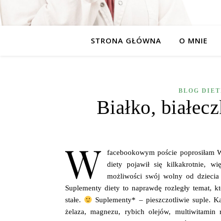
STRONA GŁÓWNA
O MNIE
BLOG DIE
Białko, białecz
W
facebookowym poście poprosiłam W
diety pojawił się kilkakrotnie, w
możliwości swój wolny od dziecia 
Suplementy diety to naprawdę rozległy temat, kt
stałe.
Suplementy* – pieszczotliwie suple. Ka
żelaza, magnezu, rybich olejów, multiwitami