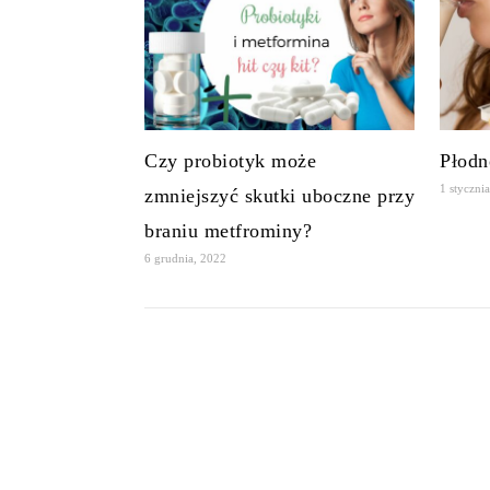
Czy probiotyk może
Płodn
1 styczni
zmniejszyć skutki uboczne przy
braniu metfrominy?
6 grudnia, 2022