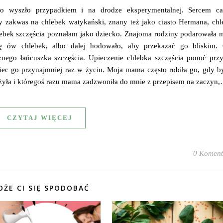
o wyszło przypadkiem i na drodze eksperymentalnej. Sercem ca
owy zakwas na chlebek watykański, znany też jako ciasto Hermana, ch
ebek szczęścia poznałam jako dziecko. Znajoma rodziny podarowała m
ę ów chlebek, albo dalej hodowało, aby przekazać go bliskim. 
znego łańcuszka szczęścia. Upieczenie chlebka szczęścia ponoć przy
iec go przynajmniej raz w życiu. Moja mama często robiła go, gdy b
żyła i któregoś razu mama zadzwoniła do mnie z przepisem na zaczyn
CZYTAJ WIĘCEJ
0 Koment
ŻE CI SIĘ SPODOBAĆ