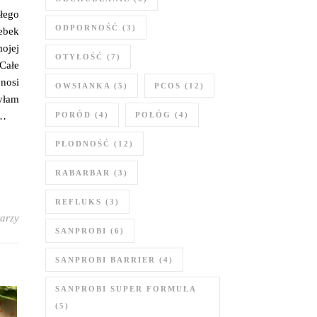
łego
ODPORNOŚĆ
(3)
lebek
ojej
OTYŁOŚĆ
(7)
Całe
nosi
OWSIANKA
(5)
PCOS
(12)
yłam
,…
PORÓD
(4)
POŁÓG
(4)
PŁODNOŚĆ
(12)
RABARBAR
(3)
REFLUKS
(3)
arzy
SANPROBI
(6)
SANPROBI BARRIER
(4)
SANPROBI SUPER FORMUŁA
(5)