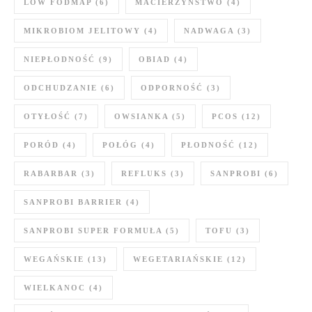
LOW FODMAP
(6)
MACIERZYŃSTWO
(4)
MIKROBIOM JELITOWY
(4)
NADWAGA
(3)
NIEPŁODNOŚĆ
(9)
OBIAD
(4)
ODCHUDZANIE
(6)
ODPORNOŚĆ
(3)
OTYŁOŚĆ
(7)
OWSIANKA
(5)
PCOS
(12)
PORÓD
(4)
POŁÓG
(4)
PŁODNOŚĆ
(12)
RABARBAR
(3)
REFLUKS
(3)
SANPROBI
(6)
SANPROBI BARRIER
(4)
SANPROBI SUPER FORMUŁA
(5)
TOFU
(3)
WEGAŃSKIE
(13)
WEGETARIAŃSKIE
(12)
WIELKANOC
(4)