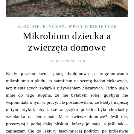
,
BLOG DIETETYCZNY
WPISY O DIETETYCE
Mikrobiom dziecka a
zwierzęta domowe
20 września, 2019
Kiedy pisałam swoją pracę dyplomową o programowaniu
mikrobiomu u płodu, to natrafiłam na szereg badań ciekawych,
acz niemających związku z żywieniem ciężarnych. Jedno ujęło
mnie do tego stopnia, że nie byłabym sobą, gdybym nie
wspomniała o tym w pracy, ale postanowiłam, że kiedyś napiszę
o tym artykuł, aby także w języku polskim była chociażby
wzmianka na ten temat. Masz zwierzę domowe? Jeśli nie,
przeczytaj i podaj dalej bliskim, którzy je mają, a jeśli tak –
zapraszam Cię do lektury fascynującej podróży po królestwie