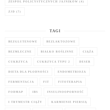
ZESPÓŁ POLICYSTYCZNYCH JAJNIKÓW
(4)
ZJD
(7)
TAGI
BEZGLUTENOWE
BEZLAKTOZOWE
BEZMLECZNE
BIAŁKO ROŚLINNE
CIĄŻA
CUKRZYCA
CUKRZYCA TYPU 2
DESER
DIETA DLA PŁODNOŚCI
ENDOMETRIOZA
FERMENTACJA
FIT
FITOTERAPIA
FODMAP
IBS
INSULINOOPORNOŚĆ
I TRYMESTR CIĄŻY
KARMIENIE PIERSIĄ