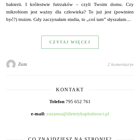
bakterii. I królestwie futrzaków – czyli Twoim domu. Czy
mikrobiom jest ważny dla człowieka? To już jest (powinien
być?) truizm. Gdy zaczynałam studia, to „coś tam” słyszałam…
CZYTAJ WIĘCEJ
Zuza
2 komentarze
KONTAKT
Telefon
795 652 761
e-mail:
zuzanna@dietetykaplodnosci.pl
CO ZNAJDZIESZ NA STRONIE?