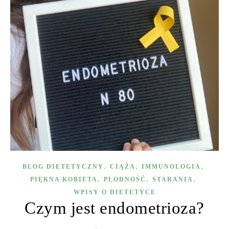
,
,
,
BLOG DIETETYCZNY
CIĄŻA
IMMUNOLOGIA
,
,
,
PIĘKNA KOBIETA
PŁODNOŚĆ
STARANIA
WPISY O DIETETYCE
Czym jest endometrioza?