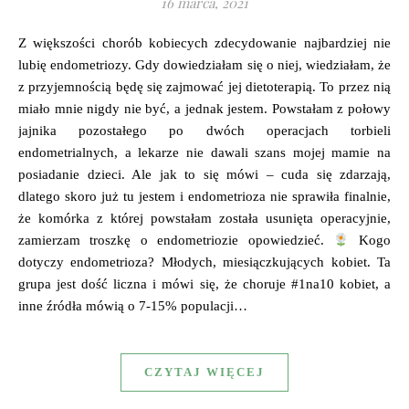
16 marca, 2021
Z większości chorób kobiecych zdecydowanie najbardziej nie
lubię endometriozy. Gdy dowiedziałam się o niej, wiedziałam, że
z przyjemnością będę się zajmować jej dietoterapią. To przez nią
miało mnie nigdy nie być, a jednak jestem. Powstałam z połowy
jajnika pozostałego po dwóch operacjach torbieli
endometrialnych, a lekarze nie dawali szans mojej mamie na
posiadanie dzieci. Ale jak to się mówi – cuda się zdarzają,
dlatego skoro już tu jestem i endometrioza nie sprawiła finalnie,
że komórka z której powstałam została usunięta operacyjnie,
zamierzam troszkę o endometriozie opowiedzieć.
Kogo
dotyczy endometrioza? Młodych, miesiączkujących kobiet. Ta
grupa jest dość liczna i mówi się, że choruje #1na10 kobiet, a
inne źródła mówią o 7-15% populacji…
CZYTAJ WIĘCEJ