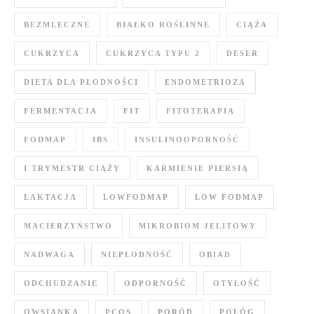
BEZMLECZNE
BIAŁKO ROŚLINNE
CIĄŻA
CUKRZYCA
CUKRZYCA TYPU 2
DESER
DIETA DLA PŁODNOŚCI
ENDOMETRIOZA
FERMENTACJA
FIT
FITOTERAPIA
FODMAP
IBS
INSULINOOPORNOŚĆ
I TRYMESTR CIĄŻY
KARMIENIE PIERSIĄ
LAKTACJA
LOWFODMAP
LOW FODMAP
MACIERZYŃSTWO
MIKROBIOM JELITOWY
NADWAGA
NIEPŁODNOŚĆ
OBIAD
ODCHUDZANIE
ODPORNOŚĆ
OTYŁOŚĆ
OWSIANKA
PCOS
PORÓD
POŁÓG