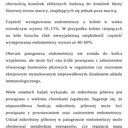
obecnością komórek zbliżonych budową do komórek błony
śluzowej trzonu macicy, znajdujących się jednak poza macicą.
Częstość występowania endometriozy u kobiet w wieku
rozrodczym wynosi 10–15%. W przypadku kobiet cierpiących
na bóle brzucha i/lub niewyjaśnioną niepłodność częstość
występowania endometriozy wynosi aż 40–60%.
Obecnie patogeneza endometriozy nie została do końca
wyjaśniona, ale może być ona ściśle powiązana z zaburzeniem
równowagi hormonów płciowych w organizmie czy rozrostem
ektopowym stymulowanym nieprawidłowym działaniem układu
immunologicznego.
Wiele ostatnich badań wykazało, że mikrobiota jelitowa jest
powiązana z wieloma chorobami zapalnymi. Sugeruje się, że
nieprawidłowa funkcja mikrobioty jelitowej może być
powiązana z powstawaniem oraz zastrzeniem endometriozy.
Udział mikrobioty jelitowej w patogenezie endometriozy może
obejmować metabolizm estrogenów, czy regulację stanu