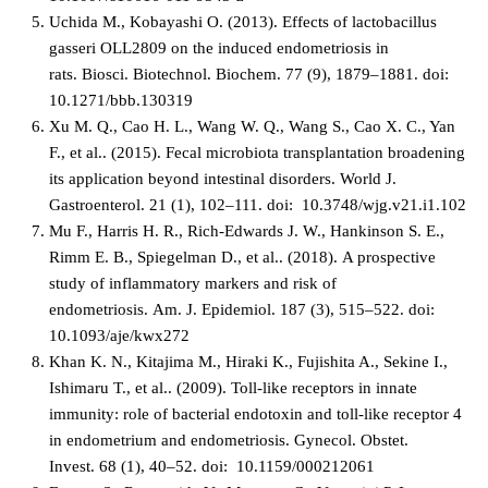
Uchida M., Kobayashi O. (2013).
Effects of lactobacillus
gasseri OLL2809 on the induced endometriosis in
rats
.
Biosci. Biotechnol. Biochem.
77
(
9
), 1879–1881. doi:
10.1271/bbb.130319
Xu M. Q., Cao H. L., Wang W. Q., Wang S., Cao X. C., Yan
F., et al.. (2015).
Fecal microbiota transplantation broadening
its application beyond intestinal disorders
.
World J.
Gastroenterol.
21
(
1
), 102–111. doi: 10.3748/wjg.v21.i1.102
Mu F., Harris H. R., Rich-Edwards J. W., Hankinson S. E.,
Rimm E. B., Spiegelman D., et al.. (2018).
A prospective
study of inflammatory markers and risk of
endometriosis
.
Am. J. Epidemiol.
187
(
3
), 515–522. doi:
10.1093/aje/kwx272
Khan K. N., Kitajima M., Hiraki K., Fujishita A., Sekine I.,
Ishimaru T., et al.. (2009).
Toll-like receptors in innate
immunity: role of bacterial endotoxin and toll-like receptor 4
in endometrium and endometriosis
.
Gynecol. Obstet.
Invest.
68
(
1
), 40–52. doi: 10.1159/000212061