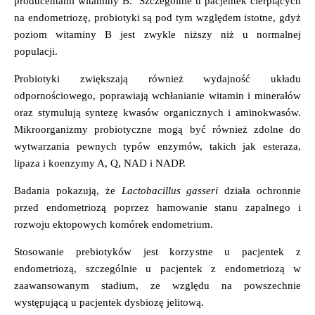
producentami witaminy B. Szczególnie u pacjentek cierpiących
na endometriozę, probiotyki są pod tym względem istotne, gdyż
poziom witaminy B jest zwykle niższy niż u normalnej
populacji.
Probiotyki zwiększają również wydajność układu
odpornościowego, poprawiają wchłanianie witamin i minerałów
oraz stymulują syntezę kwasów organicznych i aminokwasów.
Mikroorganizmy probiotyczne mogą być również zdolne do
wytwarzania pewnych typów enzymów, takich jak esteraza,
lipaza i koenzymy A, Q, NAD i NADP.
Badania pokazują, że
Lactobacillus gasseri
działa ochronnie
przed endometriozą poprzez hamowanie stanu zapalnego i
rozwoju ektopowych komórek endometrium.
Stosowanie prebiotyków jest korzystne u pacjentek z
endometriozą, szczególnie u pacjentek z endometriozą w
zaawansowanym stadium, ze względu na powszechnie
występującą u pacjentek dysbiozę jelitową.