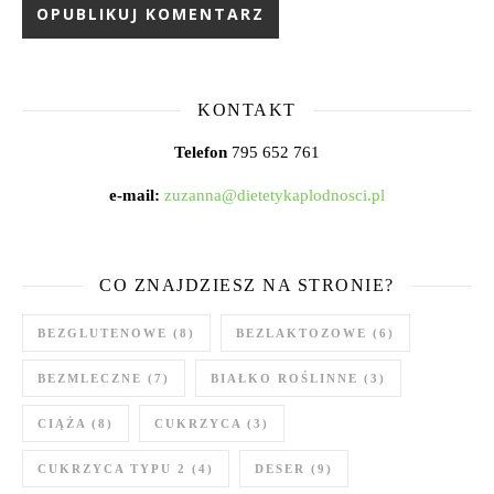
KONTAKT
Telefon
795 652 761
e-mail:
zuzanna@dietetykaplodnosci.pl
CO ZNAJDZIESZ NA STRONIE?
BEZGLUTENOWE
(8)
BEZLAKTOZOWE
(6)
BEZMLECZNE
(7)
BIAŁKO ROŚLINNE
(3)
CIĄŻA
(8)
CUKRZYCA
(3)
CUKRZYCA TYPU 2
(4)
DESER
(9)