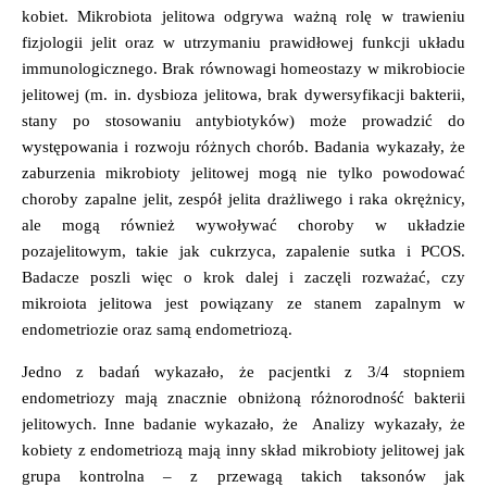
kobiet. Mikrobiota jelitowa odgrywa ważną rolę w trawieniu
fizjologii jelit oraz w utrzymaniu prawidłowej funkcji układu
immunologicznego. Brak równowagi homeostazy w mikrobiocie
jelitowej (m. in. dysbioza jelitowa, brak dywersyfikacji bakterii,
stany po stosowaniu antybiotyków) może prowadzić do
występowania i rozwoju różnych chorób. Badania wykazały, że
zaburzenia mikrobioty jelitowej mogą nie tylko powodować
choroby zapalne jelit, zespół jelita drażliwego i raka okrężnicy,
ale mogą również wywoływać choroby w układzie
pozajelitowym, takie jak cukrzyca, zapalenie sutka i PCOS.
Badacze poszli więc o krok dalej i zaczęli rozważać, czy
mikroiota jelitowa jest powiązany ze stanem zapalnym w
endometriozie oraz samą endometriozą.
Jedno z badań wykazało, że pacjentki z 3/4 stopniem
endometriozy mają znacznie obniżoną różnorodność bakterii
jelitowych. Inne badanie wykazało, że Analizy wykazały, że
kobiety z endometriozą mają inny skład mikrobioty jelitowej jak
grupa kontrolna – z przewagą takich taksonów jak