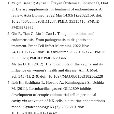
Yalçın Bahat P, Ayhan I, Üreyen Özdemir E, İnceboz Ü, Oral
E. Dietary supplements for treatment of endometriosis: A
review. Acta Biomed. 2022 Mar 14;93(1):e2022159. doi:
10.23750/abm.v93i1.11237. PMID: 35315418; PMCID:
PMC8972862.
Qin R, Tian G, Liu J, Cao L. The gut microbiota and
endometriosis: From pathogenesis to diagnosis and
treatment. Front Cell Infect Microbiol. 2022 Nov
24;12:1069557. doi: 10.3389/fcimb.2022.1069557. PMID:
36506023; PMCID: PMC9729346.
Martin D. H. (2012).
The microbiota of the vagina and its
influence on women’s health and disease
.
Am. J. Med.
Sci.
343
(
1
), 2–9. doi: 10.1097/MAJ.0b013e31823ea228
Itoh H., Sashihara T., Hosono A., Kaminogawa S., Uchida
M. (2011).
Lactobacillus gasseri OLL2809 inhibits
development of ectopic endometrial cell in peritoneal
cavity
via
activation of NK cells in a murine endometriosis
model
.
Cytotechnology
63
(
2
), 205–210. doi:
10.1007/s10616-011-9343-z