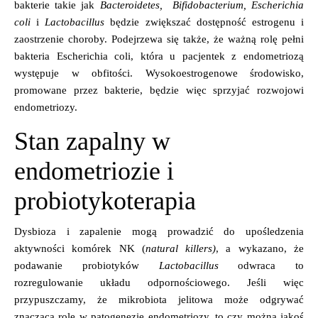
bakterie takie jak
Bacteroidetes, Bifidobacterium, Escherichia
coli
i
Lactobacillus
będzie zwiększać dostępność estrogenu i
zaostrzenie choroby. Podejrzewa się także, że ważną rolę pełni
bakteria Escherichia coli, która u pacjentek z endometriozą
występuje w obfitości. Wysokoestrogenowe środowisko,
promowane przez bakterie, będzie więc sprzyjać rozwojowi
endometriozy.
Stan zapalny w
endometriozie i
probiotykoterapia
Dysbioza i zapalenie mogą prowadzić do upośledzenia
aktywności komórek NK (
natural killers)
, a wykazano, że
podawanie probiotyków
Lactobacillus
odwraca to
rozregulowanie układu odpornościowego. Jeśli więc
przypuszczamy, że mikrobiota jelitowa może odgrywać
znaczącą rolę w patogenezie endometriozy, to czy można jakoś