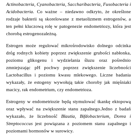
Actinobacteria, Cyanobacteria, Saccharibacteria, Fusobacteria i
Acidobacteria.
Co ważne – niedawno odkryto, że określone
rodzaje bakterii są skorelowane z metaolizmem estrogenów, a
ten pełni kluczową rolę w patogenezie endometriozy, która jest
chorobą estrogenozależną.
Estrogen może regulować mikrośrodowisko dolnego odcinka
dróg rodnych kobiety poprzez zwiększenie grubości nabłonka,
poziomu glikogenu i wydzielania śluzu oraz pośrednio
zmniejszając pH pochwy poprzez zwiększenie liczebności
Lactobacillus i poziomu kwasu mlekowego. Liczne badania
wykazały, że estogeny wywołują takie choroby jak mięśniaki
macicy, rak endometrium, czy endometrioza.
Estrogeny w endometriozie będą stymulować tkankę ektopową
oraz wpływać na zwiększenie stanu zapalnego.Jedno z badań
wykazało, że ​​liczebność
Blautia, Bifdobacterium, Dorea i
Streptococcus
jest powiązana z poziomem stanu zapalnego i
poziomami hormonów w surowicy.