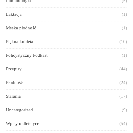
Immunologia
(5)
Laktacja
(1)
Męska płodność
(1)
Piękna kobieta
(10)
Policystyczny Podkast
(1)
Przepisy
(44)
Płodność
(24)
Starania
(17)
Uncategorized
(9)
Wpisy o dietetyce
(54)