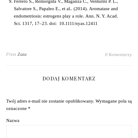
Ferrero S., Remorgida V., Maganza C., Venturini P. L.,
Salvatore S., Papaleo E., et al.. (2014).
Aromatase and
endometriosis: estrogens play a role
.
Ann. N. Y. Acad.
Sci.
1317
, 17–23. doi: 10.1111/nyas.12411
Przez
Zuza
0 Komentarzy
DODAJ KOMENTARZ
Twój adres e-mail nie zostanie opublikowany.
Wymagane pola są
oznaczone
*
Nazwa