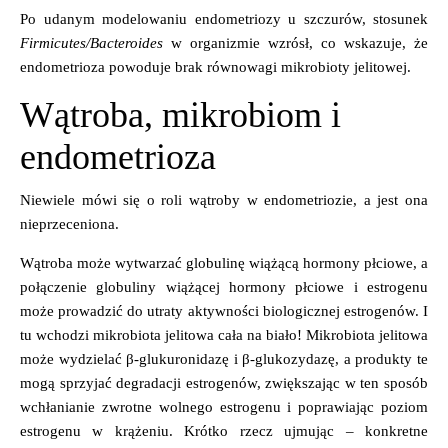
Po udanym modelowaniu endometriozy u szczurów, stosunek
Firmicutes/Bacteroides
w organizmie wzrósł, co wskazuje, że
endometrioza powoduje brak równowagi mikrobioty jelitowej.
Wątroba, mikrobiom i
endometrioza
Niewiele mówi się o roli wątroby w endometriozie, a jest ona
nieprzeceniona.
Wątroba może wytwarzać globulinę wiążącą hormony płciowe, a
połączenie globuliny wiążącej hormony płciowe i estrogenu
może prowadzić do utraty aktywności biologicznej estrogenów. I
tu wchodzi mikrobiota jelitowa cała na biało! Mikrobiota jelitowa
może wydzielać β-glukuronidazę i β-glukozydazę, a produkty te
mogą sprzyjać degradacji estrogenów, zwiększając w ten sposób
wchłanianie zwrotne wolnego estrogenu i poprawiając poziom
estrogenu w krążeniu. Krótko rzecz ujmując – konkretne