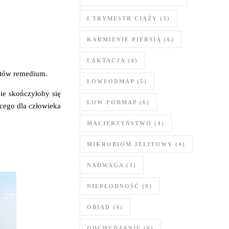
I TRYMESTR CIĄŻY
(3)
KARMIENIE PIERSIĄ
(6)
LAKTACJA
(4)
utów remedium.
LOWFODMAP
(5)
nie skończyłoby się
LOW FODMAP
(6)
ącego dla człowieka
MACIERZYŃSTWO
(4)
MIKROBIOM JELITOWY
(4)
NADWAGA
(3)
NIEPŁODNOŚĆ
(9)
OBIAD
(4)
ODCHUDZANIE
(6)