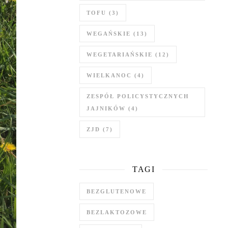
TOFU
(3)
WEGAŃSKIE
(13)
WEGETARIAŃSKIE
(12)
WIELKANOC
(4)
ZESPÓŁ POLICYSTYCZNYCH
JAJNIKÓW
(4)
ZJD
(7)
TAGI
BEZGLUTENOWE
BEZLAKTOZOWE