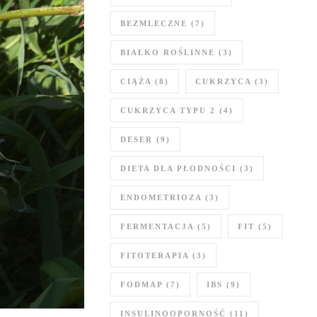
BEZMLECZNE
(7)
BIAŁKO ROŚLINNE
(3)
CIĄŻA
(8)
CUKRZYCA
(3)
CUKRZYCA TYPU 2
(4)
DESER
(9)
DIETA DLA PŁODNOŚCI
(3)
ENDOMETRIOZA
(3)
FERMENTACJA
(5)
FIT
(5)
FITOTERAPIA
(3)
FODMAP
(7)
IBS
(9)
INSULINOOPORNOŚĆ
(11)