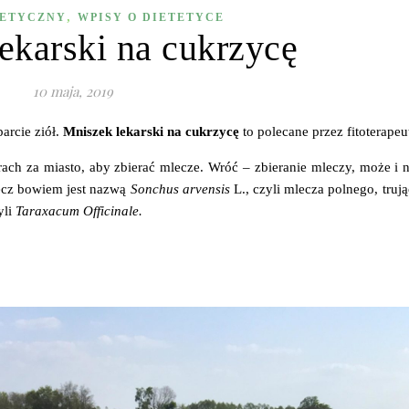
,
TETYCZNY
WPISY O DIETETYCE
ekarski na cukrzycę
10 maja, 2019
arcie ziół.
Mniszek lekarski na cukrzycę
to polecane przez fitoterape
ach za miasto, aby zbierać mlecze. Wróć – zbieranie mleczy, może i 
Mlecz bowiem jest nazwą
Sonchus arvensis
L., czyli mlecza polnego, truj
yli
Taraxacum Officinale.