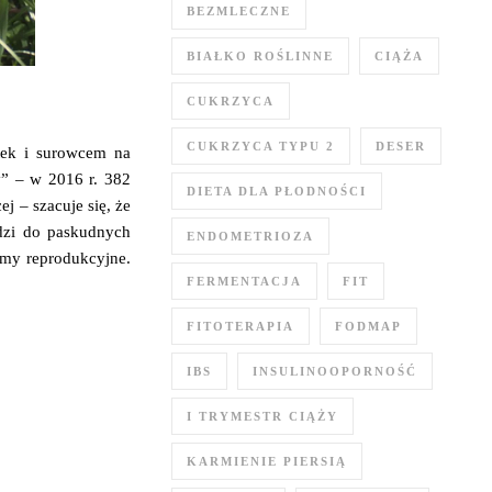
BEZMLECZNE
BIAŁKO ROŚLINNE
CIĄŻA
CUKRZYCA
CUKRZYCA TYPU 2
DESER
atek i surowcem na
y” – w 2016 r. 382
DIETA DLA PŁODNOŚCI
j – szacuje się, że
dzi do paskudnych
ENDOMETRIOZA
lemy reprodukcyjne.
FERMENTACJA
FIT
FITOTERAPIA
FODMAP
IBS
INSULINOOPORNOŚĆ
I TRYMESTR CIĄŻY
KARMIENIE PIERSIĄ