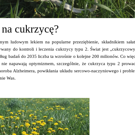
 na cukrzycę?
ionym ludowym lekiem na popularne przeziębienie, składnikiem sał
ywany do kontroli i leczenia cukrzycy typu 2. Świat jest „cukrzycow
ług badań do 2035 liczba ta wzrośnie o kolejne 200 milionów. Co więce
y nie napawają optymizmem, szczególnie, że cukrzyca typu 2 prowa
t, choroba Alzheimera, powikłania układu sercowo-naczyniowego i prob
nie Was.