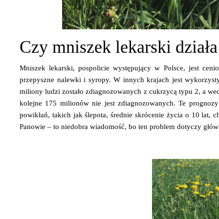
Czy mniszek lekarski działa
Mniszek lekarski, pospolicie występujący w Polsce, jest cen
przepyszne nalewki i syropy. W innych krajach jest wykorzyst
miliony ludzi zostało zdiagnozowanych z cukrzycą typu 2, a wed
kolejne 175 milionów nie jest zdiagnozowanych. Te prognoz
powikłań, takich jak ślepota, średnie skrócenie życia o 10 la
Panowie – to niedobra wiadomość, bo ten problem dotyczy głów