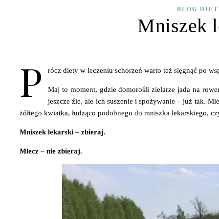
BLOG DIE
Mniszek l
P
rócz diety w leczeniu schorzeń warto też sięgnąć po wsp
Maj to moment, gdzie domorośli zielarze jadą na rower
jeszcze źle, ale ich suszenie i spożywanie – już tak. 
żółtego kwiatka, łudząco podobnego do mniszka lekarskiego, cz
Mniszek lekarski – zbieraj.
Mlecz – nie zbieraj.