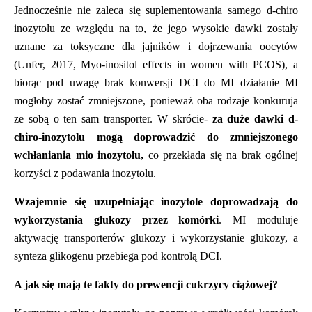
Jednocześnie nie zaleca się suplementowania samego d-chiro
inozytolu ze względu na to, że jego wysokie dawki zostały
uznane za toksyczne dla jajnik
ó
w i dojrzewania oocyt
ó
w
(Unfer, 2017, Myo-inositol effects in women with PCOS
), a
biorąc pod uwagę brak konwersji DCI do MI działanie MI
mogłoby zostać zmniejszone, ponieważ oba rodzaje konkuruja
ze sobą o ten sam transporter. W skr
ó
cie-
za du
że dawki d-
chiro-inozytolu mogą doprowadzić do zmniejszonego
wchłaniania mio inozytolu,
co przekłada się na brak og
ó
lnej
korzyści z podawania inozytolu.
Wzajemnie się uzupełniając inozytole doprowadzają do
wykorzystania glukozy przez kom
ó
rki
. MI moduluje
aktywację
transporter
ó
w glukozy i wykorzystanie glukozy, a
synteza glikogenu przebiega pod kontrolą DCI.
A jak się mają te fakty do prewencji cukrzycy ciążowej?