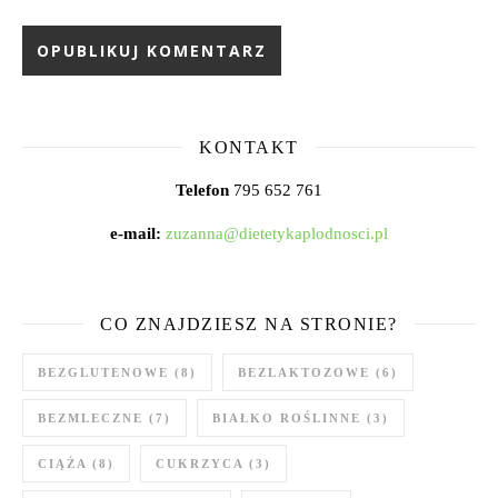
KONTAKT
Telefon
795 652 761
e-mail:
zuzanna@dietetykaplodnosci.pl
CO ZNAJDZIESZ NA STRONIE?
BEZGLUTENOWE
(8)
BEZLAKTOZOWE
(6)
BEZMLECZNE
(7)
BIAŁKO ROŚLINNE
(3)
CIĄŻA
(8)
CUKRZYCA
(3)