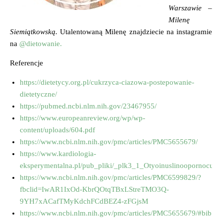
Warszawie
–
Milenę
Siemiątkowską.
Utalentowaną Milenę znajdziecie na instagramie
na
@dietowanie.
Referencje
https://dietetycy.org.pl/cukrzyca-ciazowa-postepowanie-
dietetyczne/
https://pubmed.ncbi.nlm.nih.gov/23467955/
https://www.europeanreview.org/wp/wp-
content/uploads/604.pdf
https://www.ncbi.nlm.nih.gov/pmc/articles/PMC5655679/
https://www.kardiologia-
eksperymentalna.pl/pub_pliki/_plk3_1_Otyoinuslinoopornocukr
https://www.ncbi.nlm.nih.gov/pmc/articles/PMC6599829/?
fbclid=IwAR1IxOd-KbrQOtqTBxLStreTMO3Q-
9YH7xACafTMyKdchFCdBEZ4-zFGjsM
https://www.ncbi.nlm.nih.gov/pmc/articles/PMC5655679/#bib71