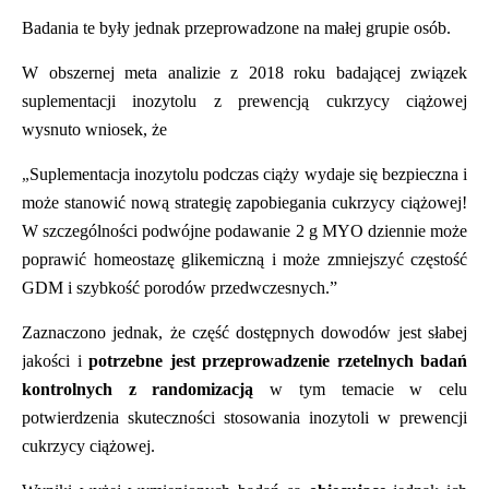
Badania te były jednak przeprowadzone na małej grupie os
ó
b.
W obszernej meta analizie z 2018 roku badającej związek
suplementacji inozytolu z prewencją cukrzycy ciążowej
wysnuto wniosek, że
Suplementacja inozytolu podczas ciąży wydaje się bezpieczna i
„
może stanowić nową
strategi
ę zapobiegania cukrzycy ciążowej!
W szczeg
ó
lności podw
ó
jne podawanie 2 g MYO dziennie może
poprawić homeostazę glikemiczną
i mo
że zmniejszyć częstość
GDM i szybkość porod
ó
w przedwczesnych.”
Zaznaczono jednak, że część dostępnych dowod
ó
w jest słabej
jakości i
potrzebne jest przeprowadzenie rzetelnych badań
kontrolnych z randomizacją
w tym temacie w celu
potwierdzenia skuteczności stosowania inozytoli w prewencji
cukrzycy ciążowej.