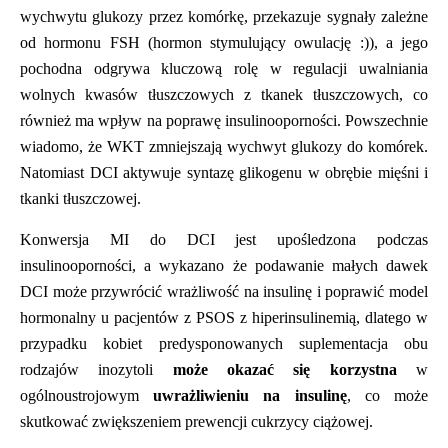
wychwytu glukozy przez kom
ó
rkę, przekazuje sygnały zależne
od hormonu FSH (hormon stymulujący owulację :)), a jego
pochodna odgrywa kluczową rolę w regulacji uwalniania
wolnych kwas
ó
w t
łuszczowych z tkanek tłuszczowych, co
r
ó
wnież ma wpływ na poprawę
insulinooporno
ści. Powszechnie
wiadomo, że WKT zmniejszają wychwyt glukozy do kom
ó
rek.
Natomiast DCI aktywuje syntazę glikogenu w obrębie mięśni i
tkanki tłuszczowej.
Konwersja MI do DCI jest upośledzona podczas
insulinooporności, a wykazano że podawanie małych dawek
DCI może przywr
ó
cić wrażliwość
na insulin
ę i poprawić model
hormonalny u pacjent
ó
w z PSOS z hiperinsulinemią, dlatego w
przypadku kobiet predysponowanych suplementacja obu
rodzaj
ó
w inozytoli
może okazać się korzystna
w
og
ó
lnoustrojowym
uwrażliwieniu na insulinę
, co może
skutkować zwiększeniem prewencji cukrzycy ciążowej.