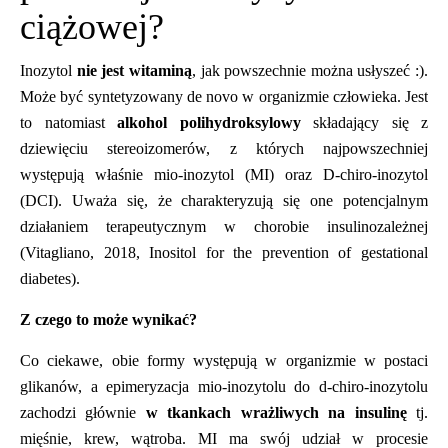
ciążowej?
Inozytol
nie jest witaminą
, jak powszechnie można usłyszeć :).
Może być syntetyzowany de novo w organizmie człowieka. Jest
to natomiast
alkohol polihydroksylowy
składający się z
dziewięciu stereoizomer
ó
w, z kt
ó
rych najpowszechniej
występują
w
łaśnie mio-inozytol (MI) oraz D-chiro-inozytol
(DCI). Uważa się, że charakteryzują się one potencjalnym
działaniem terapeutycznym w chorobie insulinozależ
nej
(Vitagliano, 2018,
Inositol for the prevention of gestational
diabetes
).
Z czego to może wynikać?
Co ciekawe, obie formy występują w organizmie w postaci
glikan
ó
w, a epimeryzacja mio-inozytolu do d-chiro-inozytolu
zachodzi głównie
w tkankach wrażliwych na insulinę
tj.
mięśnie, krew, wątroba. MI ma sw
ó
j udział w procesie