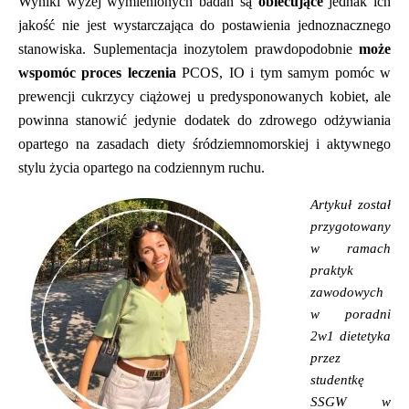
Wyniki wyżej wymienionych badań są
obiecujące
jednak ich
jakość nie jest wystarczająca do postawienia jednoznacznego
stanowiska. Suplementacja inozytolem prawdopodobnie
może
wspom
ó
c proces leczenia
PCOS, IO i tym samym pom
ó
c w
prewencji cukrzycy ciążowej u predysponowanych kobiet, ale
powinna stanowić jedynie dodatek do zdrowego odżywiania
opartego na zasadach diety śr
ó
dziemnomorskiej i aktywnego
stylu życia opartego na codziennym ruchu.
Artykuł został
przygotowany
w ramach
praktyk
zawodowych
w poradni
2w1 dietetyka
przez
studentkę
SSGW w