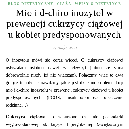
,
,
BLOG DIETETYCZNY
CIĄŻA
WPISY O DIETETYCE
Mio i d-chiro inozytol w
prewencji cukrzycy ciążowej
u kobiet predysponowanych
27 maja, 2021
O inozytolu m
ó
wi się coraz więcej. O cukrzycy ciążowej
usłyszałam ostatnio nawet w telewizji (mimo że sama
dobrowolnie nigdy jej nie włączam). Połączmy więc te dwa
gorące tematy i sprawdźmy jakie jest działanie suplementacji
mio i d-chiro inozytolu w prewencji cukrzycy ciążowej u kobiet
predysponowanych (PCOS, insulinooporność, obciążenie
rodzinne…)
Cukrzyca ciążowa
to zaburzone działanie gospodarki
węglowodanowej skutkują
ce hiperglikemi
ą (zwiększonym