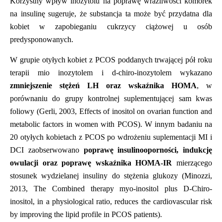
Korzystny wpływ inozytolu na poprawę wrażliwości kom
ó
rek
na insulinę sugeruje, że substancja ta może być przydatna dla
kobiet w zapobieganiu cukrzycy ciążowej u os
ó
b
predysponowanych.
W grupie otyłych kobiet z PCOS poddanych trwającej pół roku
terapii mio inozytolem i d-chiro-inozytolem wykazano
zmniejszenie stężeń LH oraz wskaź
nika HOMA
, w
por
ó
wnaniu do grupy kontrolnej suplementującej sam kwas
foliowy (Gerli, 2003,
Effects of inositol on ovarian function and
metabolic factors in women with PCOS
). W innym badaniu na
20 otyłych kobietach z PCOS po wdrożeniu suplementacji MI i
DCI zaobserwowano
poprawę
insulinooporno
ści, indukcję
owulacji oraz poprawę wskaź
nika HOMA-IR
mierzącego
stosunek wydzielanej insuliny do stężenia glukozy (Minozzi,
2013,
The Combined therapy myo-inositol plus D-Chiro-
inositol, in a physiological ratio, reduces the cardiovascular risk
by improving the lipid profile in PCOS patients
).