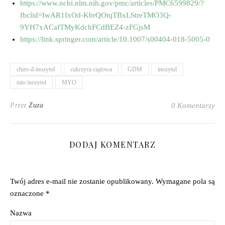
https://www.ncbi.nlm.nih.gov/pmc/articles/PMC6599829/?
fbclid=IwAR1IxOd-KbrQOtqTBxLStreTMO3Q-
9YH7xACafTMyKdchFCdBEZ4-zFGjsM
https://link.springer.com/article/10.1007/s00404-018-5005-0
chiro-d-inozytol
cukrzyca ciążowa
GDM
inozytol
mio inozytol
MYO
Przez
Zuza
0 Komentarzy
DODAJ KOMENTARZ
Twój adres e-mail nie zostanie opublikowany.
Wymagane pola są
oznaczone
*
Nazwa