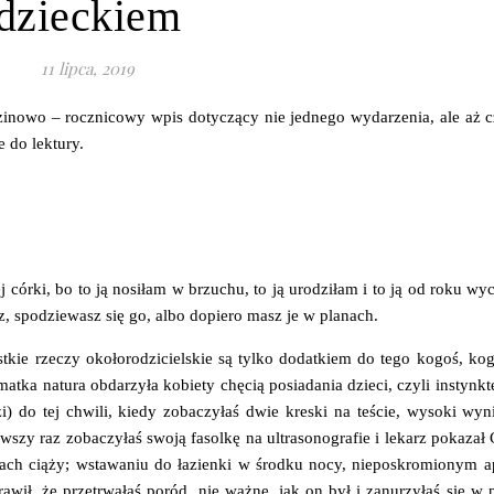
dzieckiem
11 lipca, 2019
zinowo – rocznicowy wpis dotyczący nie jednego wydarzenia, ale aż 
e do lektury.
 córki, bo to ją nosiłam w brzuchu, to ją urodziłam i to ją od roku w
, spodziewasz się go, albo dopiero masz je w planach.
tkie rzeczy okołorodzicielskie są tylko dodatkiem do tego kogoś, ko
atka natura obdarzyła kobiety chęcią posiadania dzieci, czyli instyn
i) do tej chwili, kiedy zobaczyłaś dwie kreski na teście, wysoki wy
rwszy raz zobaczyłaś swoją fasolkę na ultrasonografie i lekarz pokazał C
ącach ciąży; wstawaniu do łazienki w środku nocy, nieposkromionym a
rawił, że przetrwałaś poród, nie ważne, jak on był i zanurzyłaś się w