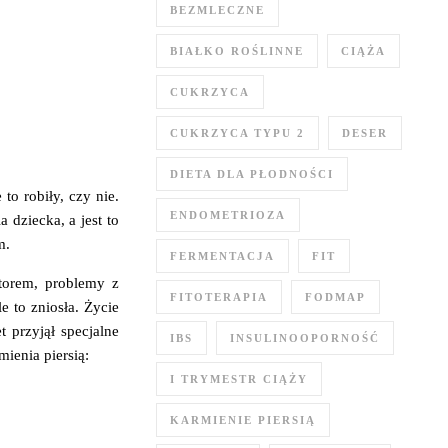
BEZMLECZNE
BIAŁKO ROŚLINNE
CIĄŻA
CUKRZYCA
CUKRZYCA TYPU 2
DESER
DIETA DLA PŁODNOŚCI
to robiły, czy nie.
ENDOMETRIOZA
 dziecka, a jest to
m.
FERMENTACJA
FIT
atorem, problemy z
FITOTERAPIA
FODMAP
 to zniosła. Życie
t przyjął specjalne
IBS
INSULINOOPORNOŚĆ
ienia piersią:
I TRYMESTR CIĄŻY
KARMIENIE PIERSIĄ