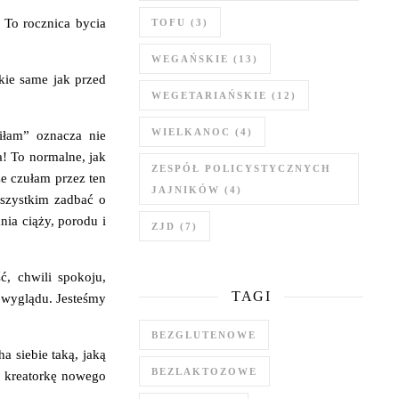
. To rocznica bycia
TOFU
(3)
WEGAŃSKIE
(13)
kie same jak przed
WEGETARIAŃSKIE
(12)
WIELKANOC
(4)
fiłam” oznacza nie
a! To normalne, jak
ZESPÓŁ POLICYSTYCZNYCH
że czułam przez ten
JAJNIKÓW
(4)
wszystkim zadbać o
nia ciąży, porodu i
ZJD
(7)
, chwili spokoju,
TAGI
i wyglądu. Jesteśmy
BEZGLUTENOWE
a siebie taką, jaką
BEZLAKTOZOWE
ą kreatorkę nowego