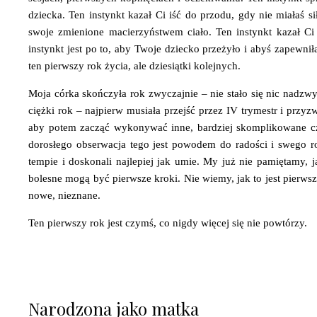
dziecka. Ten instynkt kazał Ci iść do przodu, gdy nie miałaś 
swoje zmienione macierzyństwem ciało. Ten instynkt kazał Ci
instynkt jest po to, aby Twoje dziecko przeżyło i abyś zapewnił
ten pierwszy rok życia, ale dziesiątki kolejnych.
Moja córka skończyła rok zwyczajnie – nie stało się nic nadzwycz
ciężki rok – najpierw musiała przejść przez IV trymestr i przy
aby potem zacząć wykonywać inne, bardziej skomplikowane czy
dorosłego obserwacja tego jest powodem do radości i swego r
tempie i doskonali najlepiej jak umie. My już nie pamiętamy, 
bolesne mogą być pierwsze kroki. Nie wiemy, jak to jest pierwsz
nowe, nieznane.
Ten pierwszy rok jest czymś, co nigdy więcej się nie powtórzy.
Narodzona jako matka