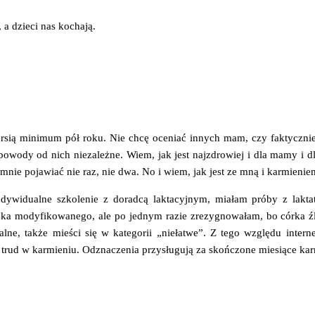
a dzieci nas kochają.
ersią minimum pół roku. Nie chcę oceniać innych mam, czy faktycznie 
owody od nich niezależne. Wiem, jak jest najzdrowiej i dla mamy i dla
 mnie pojawiać nie raz, nie dwa. No i wiem, jak jest ze mną i karmienie
ndywidualne szkolenie z doradcą laktacyjnym, miałam próby z lakt
ka modyfikowanego, ale po jednym razie zrezygnowałam, bo córka źle
alne, także mieści się w kategorii „niełatwe”. Z tego względu interne
rud w karmieniu. Odznaczenia przysługują za skończone miesiące karm