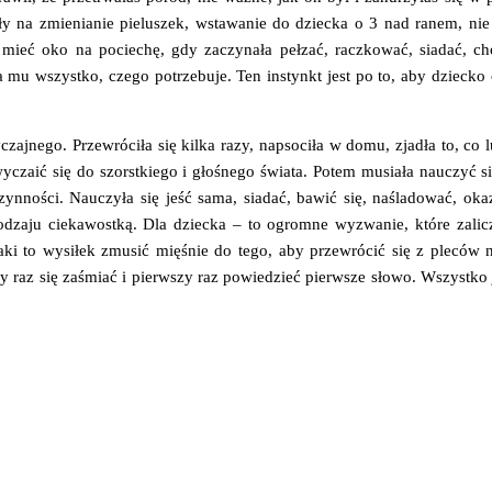
siły na zmienianie pieluszek, wstawanie do dziecka o 3 nad ranem, ni
 mieć oko na pociechę, gdy zaczynała pełzać, raczkować, siadać, ch
a mu wszystko, czego potrzebuje. Ten instynkt jest po to, aby dziecko 
ajnego. Przewróciła się kilka razy, napsociła w domu, zjadła to, co lu
zwyczaić się do szorstkiego i głośnego świata. Potem musiała nauczyć 
nności. Nauczyła się jeść sama, siadać, bawić się, naśladować, ok
odzaju ciekawostką. Dla dziecka – to ogromne wyzwanie, które zal
jaki to wysiłek zmusić mięśnie do tego, aby przewrócić się z pleców 
y raz się zaśmiać i pierwszy raz powiedzieć pierwsze słowo. Wszystko j