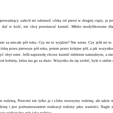
 prowadzący zalecił mi odstawić córkę od piersi w drugiej ciąży, ja 
e dać w kość, nie chcę przestawać karmić. Mleko modyfikowane dla
e za niecałe pół roku. Czy mi to wyjdzie? Nie wiem. Czy jeśli mi to 
rkę przez pierwsze pół roku, potem przez kolejne pół, a jak wszystko
być zbyt ostre. Jeśli naprawdę chcesz karmić mlekiem naturalnym, a ni
d kobiety, która ma go za dużo. Wszystko da się zrobić, byle o siebie 
e rodziną. Przecież nie tylko ja i córka tworzymy rodzinę, ale także m
zinę i jest podsumowaniem realizacji rodziny jako wartości. Nagle z
oją niebanalną rolę jako rodzica.