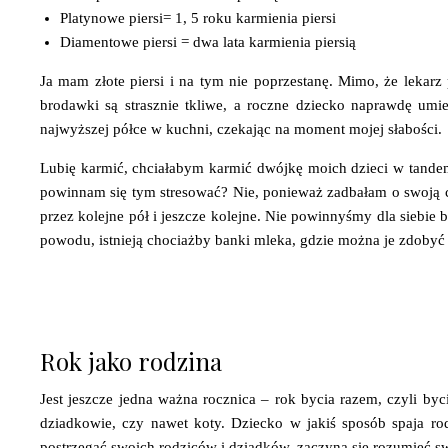
Platynowe piersi= 1, 5 roku karmienia piersi
Diamentowe piersi = dwa lata karmienia piersią
Ja mam złote piersi i na tym nie poprzestanę. Mimo, że lekarz
brodawki są strasznie tkliwe, a roczne dziecko naprawdę umi
najwyższej półce w kuchni, czekając na moment mojej słabości.
Lubię karmić, chciałabym karmić dwójkę moich dzieci w tandemi
powinnam się tym stresować? Nie, ponieważ zadbałam o swoją có
przez kolejne pół i jeszcze kolejne. Nie powinnyśmy dla siebie 
powodu, istnieją chociażby banki mleka, gdzie można je zdobyć o
Rok jako rodzina
Jest jeszcze jedna ważna rocznica – rok bycia razem, czyli byci
dziadkowie, czy nawet koty. Dziecko w jakiś sposób spaja rod
postrzegać swoich rodziców i dziadków, zaczyna się rozumieć sw