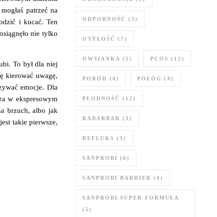
e mogłaś patrzeć na
ODPORNOŚĆ
(3)
odzić i kucać. Ten
osiągnęło nie tylko
OTYŁOŚĆ
(7)
OWSIANKA
(5)
PCOS
(12)
bi. To był dla niej
się kierować uwagę,
PORÓD
(4)
POŁÓG
(4)
azywać emocje. Dla
icza w ekspresowym
PŁODNOŚĆ
(12)
na brzuch, albo jak
RABARBAR
(3)
est takie pierwsze,
REFLUKS
(3)
SANPROBI
(6)
SANPROBI BARRIER
(4)
SANPROBI SUPER FORMUŁA
(5)