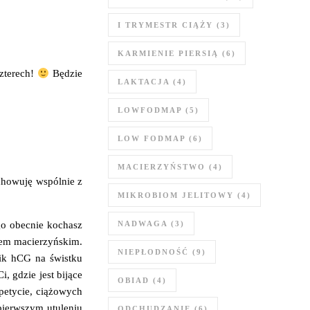
I TRYMESTR CIĄŻY
(3)
KARMIENIE PIERSIĄ
(6)
czterech!
Będzie
LAKTACJA
(4)
LOWFODMAP
(5)
LOW FODMAP
(6)
MACIERZYŃSTWO
(4)
ychowuję wspólnie z
MIKROBIOM JELITOWY
(4)
NADWAGA
(3)
go obecnie kochasz
ktem macierzyńskim.
NIEPŁODNOŚĆ
(9)
nik hCG na świstku
i, gdzie jest bijące
OBIAD
(4)
petycie, ciążowych
 pierwszym utuleniu
ODCHUDZANIE
(6)