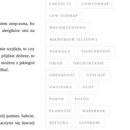
LAKTACJA
LOWFODMAP
LOW FODMAP
jestem zmęczona, bo
MACIERZYŃSTWO
 alergików stoi na
MIKROBIOM JELITOWY
nie wyjdzie, to czy
NADWAGA
NIEPŁODNOŚĆ
 pójdzie dobrze, to
e możesz z jakiegoś
OBIAD
ODCHUDZANIE
dbać.
ODPORNOŚĆ
OTYŁOŚĆ
OWSIANKA
PCOS
PORÓD
POŁÓG
PŁODNOŚĆ
RABARBAR
ój partner, babcie,
aczyna się inaczej
REFLUKS
SANPROBI