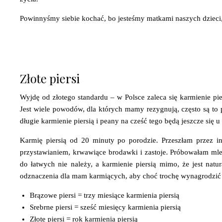
Powinnyśmy siebie kochać, bo jesteśmy matkami naszych dzieci, 
Złote piersi
Wyjdę od złotego standardu – w Polsce zaleca się karmienie pi
Jest wiele powodów, dla których mamy rezygnują, często są to p
długie karmienie piersią i peany na cześć tego będą jeszcze się u
Karmię piersią od 20 minuty po porodzie. Przeszłam przez i
przystawianiem, krwawiące brodawki i zastoje. Próbowałam mle
do łatwych nie należy, a karmienie piersią mimo, że jest natur
odznaczenia dla mam karmiących, aby choć trochę wynagrodzić t
Brązowe piersi = trzy miesiące karmienia piersią
Srebrne piersi = sześć miesięcy karmienia piersią
Złote piersi = rok karmienia piersią