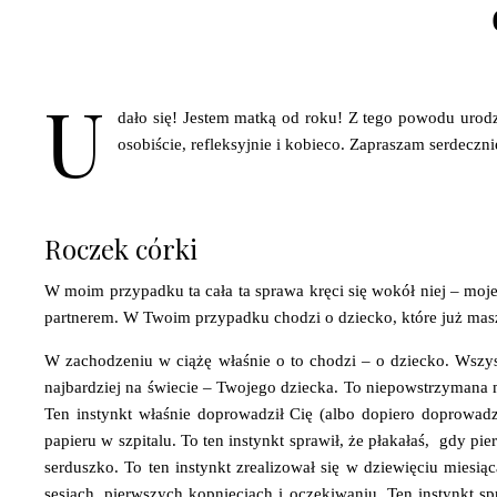
U
dało się! Jestem matką od roku! Z tego powodu urod
osobiście, refleksyjnie i kobieco. Zapraszam serdeczni
Roczek córki
W moim przypadku ta cała ta sprawa kręci się wokół niej – mojej
partnerem. W Twoim przypadku chodzi o dziecko, które już masz
W zachodzeniu w ciążę właśnie o to chodzi – o dziecko. Wszys
najbardziej na świecie – Twojego dziecka. To niepowstrzymana m
Ten instynkt właśnie doprowadził Cię (albo dopiero doprowadz
papieru w szpitalu. To ten instynkt sprawił, że płakałaś, gdy pie
serduszko. To ten instynkt zrealizował się w dziewięciu miesi
sesjach, pierwszych kopnięciach i oczekiwaniu. Ten instynkt sp