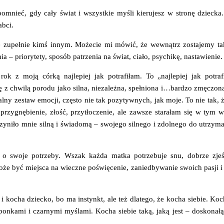
apomnieć, gdy cały świat i wszystkie myśli kierujesz w stronę dziecka
abci.
się zupełnie kimś innym. Możecie mi mówić, że wewnątrz zostajemy ta
 – priorytety, sposób patrzenia na świat, ciało, psychikę, nastawienie.
k z moją córką najlepiej jak potrafiłam. To „najlepiej jak potra
ię z chwilą porodu jako silna, niezależna, spełniona i…bardzo zmęczon
ny zestaw emocji, często nie tak pozytywnych, jak moje. To nie tak, 
przygnębienie, złość, przytłoczenie, ale zawsze starałam się w tym 
czyniło mnie silną i świadomą – swojego silnego i zdolnego do utrzyma
o swoje potrzeby. Wszak każda matka potrzebuje snu, dobrze zjeść
 może być miejsca na wieczne poświęcenie, zaniedbywanie swoich pasji 
kocha dziecko, bo ma instynkt, ale też dlatego, że kocha siebie. Koch
oponkami i czarnymi myślami. Kocha siebie taką, jaką jest – doskonał