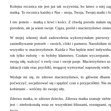
Kolejna rocznica nie jest już tak oczywista, bo łatwo o niej z
matką. To rocznica każdej z Nas – moja, Twoja, Twojej matki i b
I oto jestem – matką z krwi i kości. Z chwilą porodu stałam 
porodem, ale ja wiem swoje. Ciąża, poród i macierzyństwo zmienia
W mojej własnej skali zadowolenia wykorzystałam pierwszy ro
zaniedbywanie potrzeb – swoich, córki i partnera. Narodziłam s
wszystko w macierzyństwie. Każda z Nas będzie mieć indywidual
rok tylko euforię – to byłoby kłamstwo. Czułam wyczerpanie, 
swoją siłę, walczyć o swój czas i swoje pasje. Macierzyństwo u
laktacji ciała oraz psychiki, mogącej wytrzymać naprawdę wiele.
Wydaje mi się, że zdrowe macierzyństwo, to głównie dbanie 
poćwiczyć, socjalizować się i spędzić czas z przyjaciółmi. Nie
kobietami – wróćmy do swojej siły.
Zdrowa matka, to zdrowe dziecko. Zdrowa matka szanuje siebie i 
jest – niedoskonałą wraz ze wszystkimi bliznami, rozstępami, 
życia.