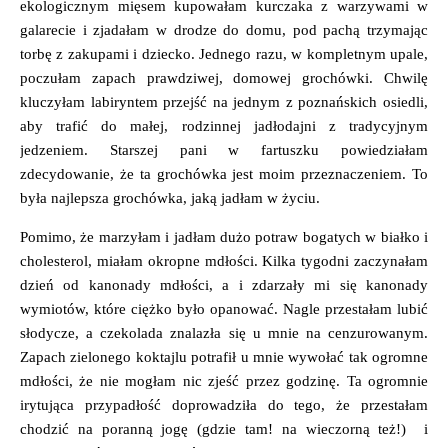
ekologicznym mięsem kupowałam kurczaka z warzywami w
galarecie i zjadałam w drodze do domu, pod pachą trzymając
torbę z zakupami i dziecko. Jednego razu, w kompletnym upale,
poczułam zapach prawdziwej, domowej grochówki. Chwilę
kluczyłam labiryntem przejść na jednym z poznańskich osiedli,
aby trafić do małej, rodzinnej jadłodajni z tradycyjnym
jedzeniem. Starszej pani w fartuszku powiedziałam
zdecydowanie, że ta grochówka jest moim przeznaczeniem. To
była najlepsza grochówka, jaką jadłam w życiu.
Pomimo, że marzyłam i jadłam dużo potraw bogatych w białko i
cholesterol, miałam okropne mdłości. Kilka tygodni zaczynałam
dzień od kanonady mdłości, a i zdarzały mi się kanonady
wymiotów, które ciężko było opanować. Nagle przestałam lubić
słodycze, a czekolada znalazła się u mnie na cenzurowanym.
Zapach zielonego koktajlu potrafił u mnie wywołać tak ogromne
mdłości, że nie mogłam nic zjeść przez godzinę. Ta ogromnie
irytująca przypadłość doprowadziła do tego, że przestałam
chodzić na poranną jogę (gdzie tam! na wieczorną też!) i