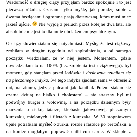
Wiadomość o drugiej ciąży przyjęłam bardzo spokojnie i to jest
pierwszą różnicą. Czasami tylko myślę, jak poradzę sobie z
dwoma brzdącami i ogromną pasją dietetyczną, która musi mieć
jakieś ujście.
Nie wyjdę z pieluch przez kolejne dwa lata, ale
absolutnie nie jest to dla mnie obciążeniem psychicznym.
O ciąży dowiedziałam się natychmiast! Myślę, że test ciążowy
zrobiłam w drugim tygodniu od zapłodnienia, a od samego
początku wiedziałam, że w niej jestem. Momentem, gdzie
dowiedziałam to na 100% (bez zrobienia testu ciążowego), był
moment, gdy stanęłam przed lodówką i
dosłownie rzuciłam się
na pieczonego indyka.
3/4 tego indyka zjadłam sama w okresie 2
dni, na zimno, jedząc palcami jak kanibal. Potem stałam się
czarną dziurą na białko i cholesterol – nie straszny był mi
podwójny burger z wołowiną, a na porządku dziennym były
marzenia o steku, tatarze, kiełbasie jałowcowej, pieczonym
kurczaku, mielonych i filetach z kurczaka. W 30 stopniowym
upale potrafiłam myśleć o żurku, rosole i fasolce po bretońsku, a
na koniec mogłabym poprawić chilli con carne. W sklepie z