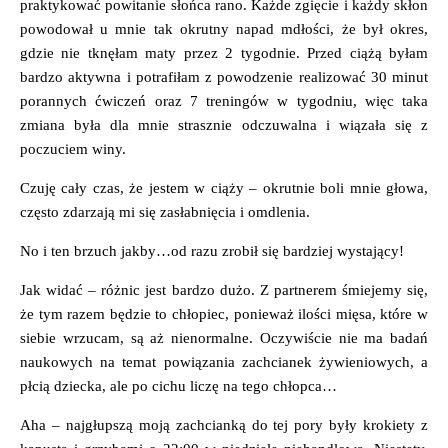
praktykować powitanie słońca rano. Każde zgięcie i każdy skłon
powodował u mnie tak okrutny napad mdłości, że był okres,
gdzie nie tknęłam maty przez 2 tygodnie. Przed ciążą byłam
bardzo aktywna i potrafiłam z powodzenie realizować 30 minut
porannych ćwiczeń oraz 7 treningów w tygodniu, więc taka
zmiana była dla mnie strasznie odczuwalna i wiązała się z
poczuciem winy.
Czuję cały czas, że jestem w ciąży – okrutnie boli mnie głowa,
często zdarzają mi się zasłabnięcia i omdlenia.
No i ten brzuch jakby…od razu zrobił się bardziej wystający!
Jak widać – różnic jest bardzo dużo. Z partnerem śmiejemy się,
że tym razem będzie to chłopiec, ponieważ ilości mięsa, które w
siebie wrzucam, są aż nienormalne. Oczywiście nie ma badań
naukowych na temat powiązania zachcianek żywieniowych, a
płcią dziecka, ale po cichu liczę na tego chłopca…
Aha – najgłupszą moją zachcianką do tej pory były krokiety z