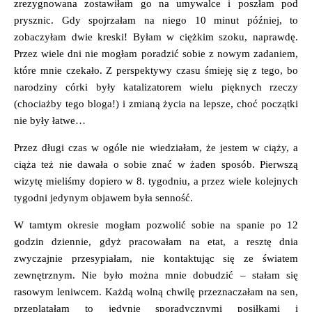
zrezygnowana zostawiłam go na umywalce i poszłam pod
prysznic. Gdy spojrzałam na niego 10 minut później, to
zobaczyłam dwie kreski! Byłam w ciężkim szoku, naprawdę.
Przez wiele dni nie mogłam poradzić sobie z nowym zadaniem,
które mnie czekało. Z perspektywy czasu śmieję się z tego, bo
narodziny córki były katalizatorem wielu pięknych rzeczy
(chociażby tego bloga!) i zmianą życia na lepsze, choć początki
nie były łatwe…
Przez długi czas w ogóle nie wiedziałam, że jestem w ciąży, a
ciąża też nie dawała o sobie znać w żaden sposób. Pierwszą
wizytę mieliśmy dopiero w 8. tygodniu, a przez wiele kolejnych
tygodni jedynym objawem była senność.
W tamtym okresie mogłam pozwolić sobie na spanie po 12
godzin dziennie, gdyż pracowałam na etat, a resztę dnia
zwyczajnie przesypiałam, nie kontaktując się ze światem
zewnętrznym. Nie było można mnie dobudzić – stałam się
rasowym leniwcem. Każdą wolną chwilę przeznaczałam na sen,
przeplatałam to jedynie sporadycznymi posiłkami i