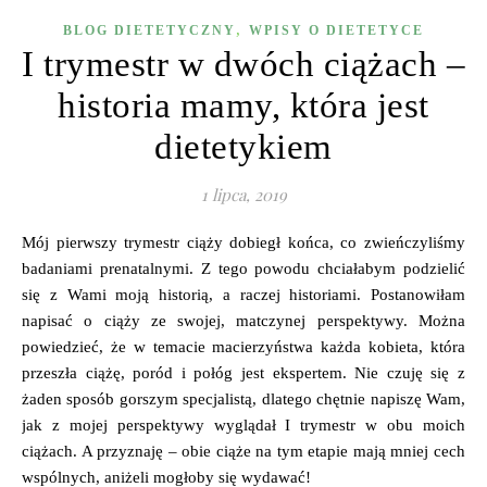
,
BLOG DIETETYCZNY
WPISY O DIETETYCE
I trymestr w dwóch ciążach –
historia mamy, która jest
dietetykiem
1 lipca, 2019
Mój pierwszy trymestr ciąży dobiegł końca, co zwieńczyliśmy
badaniami prenatalnymi. Z tego powodu chciałabym podzielić
się z Wami moją historią, a raczej historiami. Postanowiłam
napisać o ciąży ze swojej, matczynej perspektywy. Można
powiedzieć, że w temacie macierzyństwa każda kobieta, która
przeszła ciążę, poród i połóg jest ekspertem. Nie czuję się z
żaden sposób gorszym specjalistą, dlatego chętnie napiszę Wam,
jak z mojej perspektywy wyglądał I trymestr w obu moich
ciążach. A przyznaję – obie ciąże na tym etapie mają mniej cech
wspólnych, aniżeli mogłoby się wydawać!