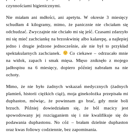
czynnościami higienicznymi.
Nie miałam ani mdłości, ani apetytu. W okresie 3 miesięcy
schudłam 4 kilogramy, mimo, że panicznie nie chciałam się
odchudzać. Zwyczajnie nie chciało mi się jeść. Czasami zdarzyło
mi się mieć zachciankę na brzoskwinię albo kalarepę, a najlepiej
jedno i drugie jedzone jednocześnie, ale nie był to przykład
spektakularnych zachcianek.
Co ciekawe – odrzucało mnie
na widok, zapach i smak mięsa. Mięso zniknęło z mojego
jadłospisu na 6 miesięcy, dopiero później nabrałam na nie
ochoty.
Mimo, że nie było żadnych wskazań medycznych (żadnych
plamień, historii ciężkich ciąż), moja ginekolożka przepisała mi
duphaston, mówiąc, że powinnam go brać, gdy mnie boli
brzuch. Później dowiedziałam się, że ból macicy jest
spowodowany jej rozciąganiem się i nie kwalifikuje się do
podawania duphastonu. No cóż – brałam dzielnie duphaston
oraz kwas foliowy codziennie, bez zapominania.