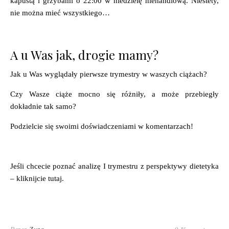
kapustą i grzybami o 22:00 w niedzielę niehandlową. Niestety,
nie można mieć wszystkiego…
A u Was jak, drogie mamy?
Jak u Was wyglądały pierwsze trymestry w waszych ciążach?
Czy Wasze ciąże mocno się różniły, a może przebiegły
dokładnie tak samo?
Podzielcie się swoimi doświadczeniami w komentarzach!
Jeśli chcecie poznać analizę I trymestru z perspektywy dietetyka
– kliknijcie tutaj.