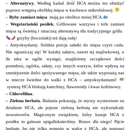
–
Alternatywy.
Według badań ilość HCA można tez obniżyć
poprzez wstępną obróbkę mięsa w kuchence mikrofalowej.
–
Ryby zamiast mięsa
mają po obróbce mniej HCA.
–
Wegetariański posiłek.
Grillowane warzywa i tofu zamiast
mięsa są świetną i smaczną alternatywą dla tradycyjnego grilla.
grzyby (boczniaki) też dają radę!
– Antyoksydanty. Solidna porcja sałatki do mięsa czyni cuda.
Nie ograniczaj się! W każdej sałatce, nawet tej majówkowej, o
ile taka w ogóle wystąpi, znajdziemy szczątkowe ilości
pomidora, ogórka, sałaty, czy innych warzyw, które wpłyną na
zmniejszenie ilości spożywanego mięsa, ale także wyposażą nas
w miecze świetlne do walki z HCA – antyoksydantami!
syntezę HCA blokują katechiny, flawonoidy i kwas kofeinowy.
– Chlorofilina.
– Zielona herbata.
Badania pokazują, że myszy wystawione na
działanie HCA, ale pojone zieloną herbatą nie wykształcały
nowotworów. Magicznym związkiem, który kasuje HCA z
posiłku to galusan epigallokatechiny. Brawo dla niego! Pijcie
herbatę, bo nie tylko pomoże w walce z HCA, ale poprawi