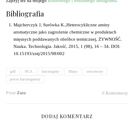
Zajrzyj też na mojego
kolorowego i rodzinnego instagrama.
Bibliografia
Majcherczyk J, Surówka K.,Heterocykliczne aminy
aromatyczne jako zagrożenie chemiczne w produktach
mięsnych poddawanych obróbce termicznej, ŻYWNOŚĆ.
Nauka. Technologia. Jakość, 2015, 1 (98), 16 – 34. DOI:
10.15193/zntj/2015/98/002
grill
HCA
karcinogeny
Mięso
nowotwory
proces karcinogenezy
Przez
Zuza
0 Komentarzy
DODAJ KOMENTARZ