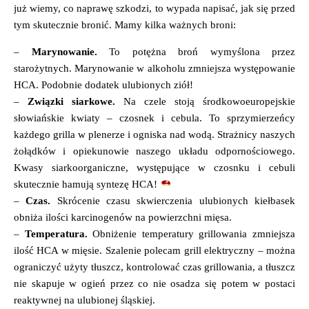
już wiemy, co naprawę szkodzi, to wypada napisać, jak się przed
tym skutecznie bronić. Mamy kilka ważnych broni:
–
Marynowanie.
To potężna broń wymyślona przez
starożytnych. Marynowanie w alkoholu zmniejsza występowanie
HCA. Podobnie dodatek ulubionych ziół!
–
Związki siarkowe.
Na czele stoją środkowoeuropejskie
słowiańskie kwiaty – czosnek i cebula. To sprzymierzeńcy
każdego grilla w plenerze i ogniska nad wodą. Strażnicy naszych
żołądków i opiekunowie naszego układu odpornościowego.
Kwasy siarkoorganiczne, występujące w czosnku i cebuli
skutecznie hamują syntezę HCA!
–
Czas.
Skrócenie czasu skwierczenia ulubionych kiełbasek
obniża ilości karcinogenów na powierzchni mięsa.
–
Temperatura.
Obniżenie temperatury grillowania zmniejsza
ilość HCA w mięsie. Szalenie polecam grill elektryczny – można
ograniczyć użyty tłuszcz, kontrolować czas grillowania, a tłuszcz
nie skapuje w ogień przez co nie osadza się potem w postaci
reaktywnej na ulubionej śląskiej.