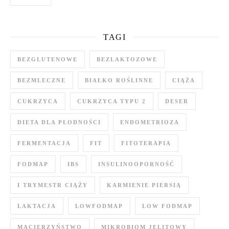
TAGI
BEZGLUTENOWE
BEZLAKTOZOWE
BEZMLECZNE
BIAŁKO ROŚLINNE
CIĄŻA
CUKRZYCA
CUKRZYCA TYPU 2
DESER
DIETA DLA PŁODNOŚCI
ENDOMETRIOZA
FERMENTACJA
FIT
FITOTERAPIA
FODMAP
IBS
INSULINOOPORNOŚĆ
I TRYMESTR CIĄŻY
KARMIENIE PIERSIĄ
LAKTACJA
LOWFODMAP
LOW FODMAP
MACIERZYŃSTWO
MIKROBIOM JELITOWY