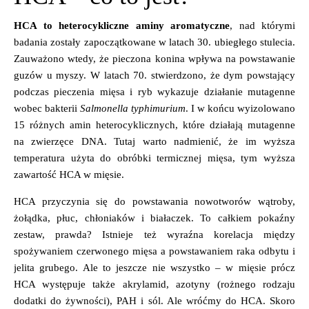
HCA to heterocykliczne aminy aromatyczne
, nad którymi
badania zostały zapoczątkowane w latach 30. ubiegłego stulecia.
Zauważono wtedy, że pieczona konina wpływa na powstawanie
guzów u myszy. W latach 70. stwierdzono, że dym powstający
podczas pieczenia mięsa i ryb wykazuje działanie mutagenne
wobec bakterii
Salmonella typhimurium
. I w końcu wyizolowano
15 różnych amin heterocyklicznych, które działają mutagenne
na zwierzęce DNA. Tutaj warto nadmienić, że im wyższa
temperatura użyta do obróbki termicznej mięsa, tym wyższa
zawartość HCA w mięsie.
HCA przyczynia się do powstawania nowotworów wątroby,
żołądka, płuc, chłoniaków i białaczek. To całkiem pokaźny
zestaw, prawda? Istnieje też wyraźna korelacja między
spożywaniem czerwonego mięsa a powstawaniem raka odbytu i
jelita grubego. Ale to jeszcze nie wszystko – w mięsie prócz
HCA występuje także akrylamid, azotyny (rożnego rodzaju
dodatki do żywności), PAH i sól. Ale wróćmy do HCA. Skoro