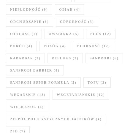
NIEPŁODNOŚĆ
(9)
OBIAD
(4)
ODCHUDZANIE
(6)
ODPORNOŚĆ
(3)
OTYŁOŚĆ
(7)
OWSIANKA
(5)
PCOS
(12)
PORÓD
(4)
POŁÓG
(4)
PŁODNOŚĆ
(12)
RABARBAR
(3)
REFLUKS
(3)
SANPROBI
(6)
SANPROBI BARRIER
(4)
SANPROBI SUPER FORMUŁA
(5)
TOFU
(3)
WEGAŃSKIE
(13)
WEGETARIAŃSKIE
(12)
WIELKANOC
(4)
ZESPÓŁ POLICYSTYCZNYCH JAJNIKÓW
(4)
ZJD
(7)