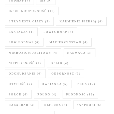
FODMAP
(7)
IBS
(9)
INSULINOOPORNOŚĆ
(11)
I TRYMESTR CIĄŻY
(3)
KARMIENIE PIERSIĄ
(6)
LAKTACJA
(4)
LOWFODMAP
(5)
LOW FODMAP
(6)
MACIERZYŃSTWO
(4)
MIKROBIOM JELITOWY
(4)
NADWAGA
(3)
NIEPŁODNOŚĆ
(9)
OBIAD
(4)
ODCHUDZANIE
(6)
ODPORNOŚĆ
(3)
OTYŁOŚĆ
(7)
OWSIANKA
(5)
PCOS
(12)
PORÓD
(4)
POŁÓG
(4)
PŁODNOŚĆ
(12)
RABARBAR
(3)
REFLUKS
(3)
SANPROBI
(6)