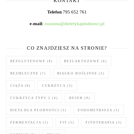
KONTAKT
Telefon
795 652 761
e-mail:
zuzanna@dietetykaplodnosci.pl
CO ZNAJDZIESZ NA STRONIE?
BEZGLUTENOWE
(8)
BEZLAKTOZOWE
(6)
BEZMLECZNE
(7)
BIAŁKO ROŚLINNE
(3)
CIĄŻA
(8)
CUKRZYCA
(3)
CUKRZYCA TYPU 2
(4)
DESER
(9)
DIETA DLA PŁODNOŚCI
(3)
ENDOMETRIOZA
(3)
FERMENTACJA
(5)
FIT
(5)
FITOTERAPIA
(3)