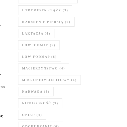
I TRYMESTR CIĄŻY
(3)
KARMIENIE PIERSIĄ
(6)
,
LAKTACJA
(4)
LOWFODMAP
(5)
LOW FODMAP
(6)
MACIERZYŃSTWO
(4)
,
MIKROBIOM JELITOWY
(4)
 na
NADWAGA
(3)
NIEPŁODNOŚĆ
(9)
OBIAD
(4)
sę
ODCHUDZANIE
(6)