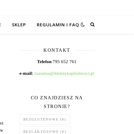
E
SKLEP
REGULAMIN I FAQ
KONTAKT
Telefon
795 652 761
e-mail:
zuzanna@dietetykaplodnosci.pl
CO ZNAJDZIESZ NA
STRONIE?
BEZGLUTENOWE
(8)
sz
 w
BEZLAKTOZOWE
(6)