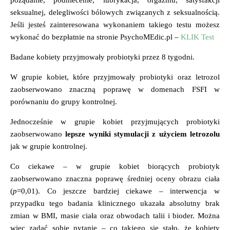
seksualnej, delegliwości bólowych związanych z seksualnością.
Jeśli jesteś zainteresowana wykonaniem takiego testu możesz
wykonać do bezpłatnie na stronie PsychoMEdic.pl –
KLIK Test
Badane kobiety przyjmowały probiotyki przez 8 tygodni.
W grupie kobiet, które przyjmowały probiotyki oraz letrozol
zaobserwowano znaczną poprawę w domenach FSFI w
porównaniu do grupy kontrolnej.
Jednocześnie w grupie kobiet przyjmujących probiotyki
zaobserwowano
lepsze wyniki stymulacji z użyciem letrozolu
jak w grupie kontrolnej.
Co ciekawe – w grupie kobiet biorących probiotyk
zaobserwowano znaczna poprawę średniej oceny obrazu ciała
(
p
=0,01). Co jeszcze bardziej ciekawe – interwencja w
przypadku tego badania klinicznego ukazała absolutny brak
zmian w BMI, masie ciała oraz obwodach talii i bioder. Można
więc zadać sobie pytanie – co takiego się stało, że kobiety