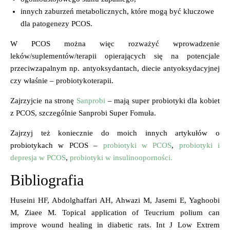
innych zaburzeń metabolicznych, które mogą być kluczowe
dla patogenezy PCOS.
W PCOS można więc rozważyć wprowadzenie
leków/suplementów/terapii opierających się na potencjale
przeciwzapalnym np. antyoksydantach, diecie antyoksydacyjnej
czy właśnie – probiotykoterapii.
Zajrzyjcie na stronę
Sanprobi
– mają super probiotyki dla kobiet
z PCOS, szczególnie Sanprobi Super Fomuła.
Zajrzyj też koniecznie do moich innych artykułów o
probiotykach w PCOS –
probiotyki w PCOS
,
probiotyki i
depresja w PCOS
,
probiotyki w insulinooporności.
Bibliografia
Huseini HF, Abdolghaffari AH, Ahwazi M, Jasemi E, Yaghoobi
M, Ziaee M. Topical application of Teucrium polium can
improve wound healing in diabetic rats. Int J Low Extrem