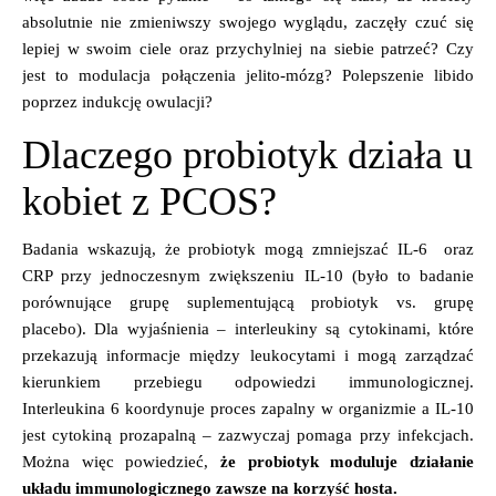
absolutnie nie zmieniwszy swojego wyglądu, zaczęły czuć się
lepiej w swoim ciele oraz przychylniej na siebie patrzeć? Czy
jest to modulacja połączenia jelito-mózg? Polepszenie libido
poprzez indukcję owulacji?
Dlaczego probiotyk działa u
kobiet z PCOS?
Badania wskazują, że probiotyk mogą zmniejszać IL-6 oraz
CRP przy jednoczesnym zwiększeniu IL-10 (było to badanie
porównujące grupę suplementującą probiotyk vs. grupę
placebo). Dla wyjaśnienia – interleukiny są cytokinami, które
przekazują informacje między leukocytami i mogą zarządzać
kierunkiem przebiegu odpowiedzi immunologicznej.
Interleukina 6 koordynuje proces zapalny w organizmie a IL-10
jest cytokiną prozapalną – zazwyczaj pomaga przy infekcjach.
Można więc powiedzieć,
że probiotyk moduluje działanie
układu immunologicznego zawsze na korzyść hosta.