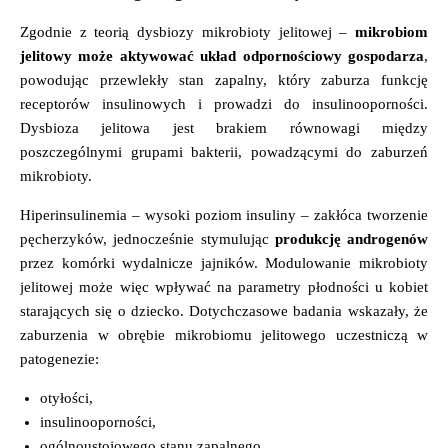
Zgodnie z teorią dysbiozy mikrobioty jelitowej –
mikrobiom
jelitowy może aktywować układ odpornościowy gospodarza
,
powodując przewlekły stan zapalny, który zaburza funkcję
receptorów insulinowych i prowadzi do insulinooporności.
Dysbioza jelitowa jest brakiem równowagi między
poszczególnymi grupami bakterii, powadzącymi do zaburzeń
mikrobioty.
Hiperinsulinemia – wysoki poziom insuliny – zakłóca tworzenie
pęcherzyków, jednocześnie stymulując
produkcję androgenów
przez komórki wydalnicze jajników. Modulowanie mikrobioty
jelitowej może więc wpływać na parametry płodności u kobiet
starających się o dziecko. Dotychczasowe badania wskazały, że
zaburzenia w obrębie mikrobiomu jelitowego uczestniczą w
patogenezie:
otyłości,
insulinooporności,
ogólnoustojowego stanu zapalnego,