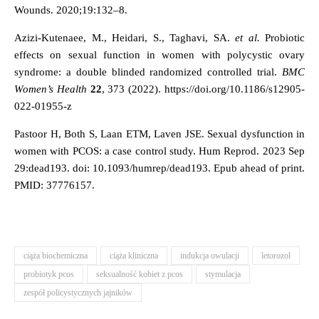
Wounds. 2020;19:132–8.
Azizi-Kutenaee, M., Heidari, S., Taghavi, SA.
et al.
Probiotic
effects on sexual function in women with polycystic ovary
syndrome: a double blinded randomized controlled trial.
BMC
Women’s Health
22
, 373 (2022). https://doi.org/10.1186/s12905-
022-01955-z
Pastoor H, Both S, Laan ETM, Laven JSE. Sexual dysfunction in
women with PCOS: a case control study. Hum Reprod. 2023 Sep
29:dead193. doi: 10.1093/humrep/dead193. Epub ahead of print.
PMID: 37776157.
ciąża biochemiczna
ciąża kliniczna
indukcja owulacji
letorozol
probiotyk pcos
seksualność kobiet z pcos
stymulacja
zespół policystycznych jajników