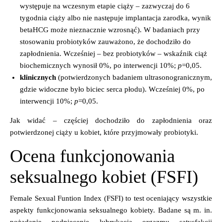
występuje na wczesnym etapie ciąży – zazwyczaj do 6
tygodnia ciąży albo nie następuje implantacja zarodka, wynik
betaHCG może nieznacznie wzrosnąć). W badaniach przy
stosowaniu probiotyków zauważono, że dochodziło do
zapłodnienia. Wcześniej – bez probiotyków – wskaźnik ciąż
biochemicznych wynosił 0%, po interwencji 10%;
p
=0,05.
klinicznych
(potwierdzonych badaniem ultrasonogranicznym,
gdzie widoczne było biciec serca płodu). Wcześniej 0%, po
interwencji 10%;
p
=0,05.
Jak widać – częściej dochodziło do zapłodnienia oraz
potwierdzonej ciąży u kobiet, które przyjmowały probiotyki.
Ocena funkcjonowania
seksualnego kobiet (FSFI)
Female Sexual Funtion Index (FSFI) to test oceniający wszystkie
aspekty funkcjonowania seksualnego kobiety. Badane są m. in.
pożądanie, podniecenie, lubrykacja, orgazmu, satysfakcji