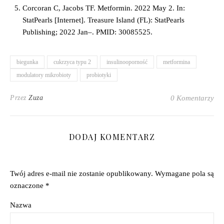
Corcoran C, Jacobs TF. Metformin. 2022 May 2. In:
StatPearls [Internet]. Treasure Island (FL): StatPearls
Publishing; 2022 Jan–. PMID: 30085525.
biegunka
cukrzyca typu 2
insulinooporność
metformina
modulatory mikrobioty
probiotyki
Przez
Zuza
0 Komentarzy
DODAJ KOMENTARZ
Twój adres e-mail nie zostanie opublikowany.
Wymagane pola są
oznaczone
*
Nazwa