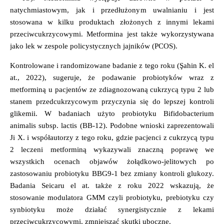
natychmiastowym, jak i przedłużonym uwalnianiu i jest
stosowana w kilku produktach złożonych z innymi lekami
przeciwcukrzycowymi. Metformina jest także wykorzystywana
jako lek w zespole policystycznych jajników (PCOS).
Kontrolowane i randomizowane badanie z tego roku (Şahin K. el
at., 2022), sugeruje, że
podawanie probiotyków wraz z
metforminą
u pacjentów ze zdiagnozowaną cukrzycą typu 2 lub
stanem przedcukrzycowym
przyczynia się do lepszej kontroli
glikemii.
W badaniach użyto probiotyku
Bifidobacterium
animalis subsp. lactis
(BB-12). Podobne wnioski zaprezentowali
Ji X. i współautorzy z tego roku, gdzie pacjenci z cukrzycą typu
2 leczeni metforminą wykazywali znaczną poprawę we
wszystkich ocenach objawów żołądkowo-jelitowych po
zastosowaniu probiotyku BBG9-1 bez zmiany kontroli glukozy.
Badania Seicaru el at. także z roku 2022 wskazują, że
stosowanie modulatora GMM czyli probiotyku, prebiotyku czy
synbiotyku może działać synergistycznie z lekami
przeciwcukrzycowymi, zmniejszać skutki uboczne.