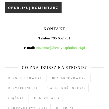
KONTAKT
Telefon
795 652 761
e-mail:
zuzanna@dietetykaplodnosci.pl
CO ZNAJDZIESZ NA STRONIE?
BEZGLUTENOWE
(8)
BEZLAKTOZOWE
(6)
BEZMLECZNE
(7)
BIAŁKO ROŚLINNE
(3)
CIĄŻA
(8)
CUKRZYCA
(3)
CUKRZYCA TYPU 2
(4)
DESER
(9)