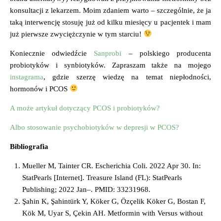
konsultacji z lekarzem. Moim zdaniem warto – szczególnie,
że ja
taką interwencję stosuję już od kilku miesięcy
u pacjentek i mam
już
pierwsze zwyciężczynie w tym starciu!
Koniecznie odwiedźcie
Sanprobi
– polskiego producenta
probiotyków i synbiotyków. Zapraszam także na mojego
instagrama
, gdzie szerzę wiedzę na temat niepłodności,
hormonów i PCOS
A może artykuł dotyczący PCOS i probiotyków?
Albo stosowanie psychobiotyków w depresji w PCOS?
Bibliografia
Mueller M, Tainter CR. Escherichia Coli. 2022 Apr 30. In:
StatPearls [Internet]. Treasure Island (FL): StatPearls
Publishing; 2022 Jan–. PMID: 33231968.
Şahin K, Şahintürk Y, Köker G, Özçelik Köker G, Bostan F,
Kök M, Uyar S, Çekin AH. Metformin with Versus without