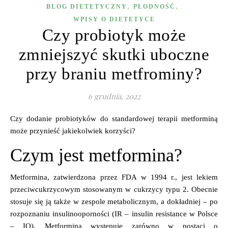
,
,
BLOG DIETETYCZNY
PŁODNOŚĆ
WPISY O DIETETYCE
Czy probiotyk może
zmniejszyć skutki uboczne
przy braniu metfrominy?
6 grudnia, 2022
Czy dodanie probiotyków do standardowej terapii metforminą
może przynieść jakiekolwiek korzyści?
Czym jest metformina?
Metformina, zatwierdzona przez FDA w 1994 r., jest lekiem
przeciwcukrzycowym stosowanym w cukrzycy typu 2. Obecnie
stosuje się ją także w zespole metabolicznym, a dokładniej – po
rozpoznaniu insulinooporności (IR – insulin resistance w Polsce
– IO). Metformina występuje zarówno w postaci o