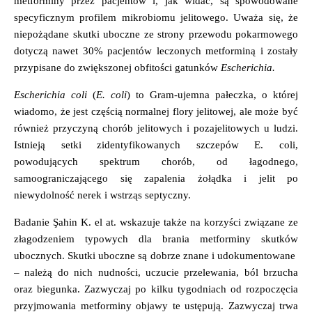
metforminy przez pacjentów i, jak widać, są spowodowane
specyficznym profilem mikrobiomu jelitowego. Uważa się, że
niepożądane skutki uboczne ze strony przewodu pokarmowego
dotyczą nawet 30% pacjentów leczonych metforminą i zostały
przypisane do zwiększonej
obfitości gatunków
Escherichia.
Escherichia coli
(
E. coli
) to Gram-ujemna pałeczka, o której
wiadomo, że jest częścią normalnej flory jelitowej, ale może być
również przyczyną chorób jelitowych i pozajelitowych u ludzi.
Istnieją setki zidentyfikowanych szczepów E. coli,
powodujących spektrum chorób, od łagodnego,
samoograniczającego się zapalenia żołądka i jelit po
niewydolność nerek i wstrząs septyczny.
Badanie Şahin K. el at. wskazuje także na korzyści
związane ze
złagodzeniem
typowych dla brania metforminy
skutków
ubocznych.
Skutki uboczne są dobrze znane i udokumentowane
– należą do nich nudności, uczucie przelewania, ból brzucha
oraz biegunka. Zazwyczaj po kilku tygodniach od rozpoczęcia
przyjmowania metforminy objawy te ustępują. Zazwyczaj trwa