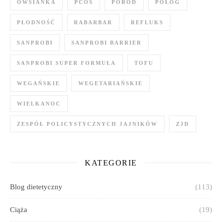
OWSIANKA
PCOS
PORÓD
POŁÓG
PŁODNOŚĆ
RABARBAR
REFLUKS
SANPROBI
SANPROBI BARRIER
SANPROBI SUPER FORMUŁA
TOFU
WEGAŃSKIE
WEGETARIAŃSKIE
WIELKANOC
ZESPÓŁ POLICYSTYCZNYCH JAJNIKÓW
ZJD
KATEGORIE
Blog dietetyczny
(113)
Ciąża
(19)