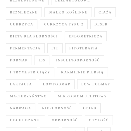
BEZGLUTENOWE
BEZLAKTOZOWE
BEZMLECZNE
BIAŁKO ROŚLINNE
CIĄŻA
CUKRZYCA
CUKRZYCA TYPU 2
DESER
DIETA DLA PŁODNOŚCI
ENDOMETRIOZA
FERMENTACJA
FIT
FITOTERAPIA
FODMAP
IBS
INSULINOOPORNOŚĆ
I TRYMESTR CIĄŻY
KARMIENIE PIERSIĄ
LAKTACJA
LOWFODMAP
LOW FODMAP
MACIERZYŃSTWO
MIKROBIOM JELITOWY
NADWAGA
NIEPŁODNOŚĆ
OBIAD
ODCHUDZANIE
ODPORNOŚĆ
OTYŁOŚĆ