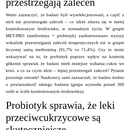
przestrzegają zaleceń
Warto zaznaczyć, że badani byli wyselekcjonowani, a część z
nich nie przestrzegała zaleceń – co także zdarza się w mniej
kontrolowanym środowisku, w normalnym życiu. W grupie
MET-PRO (metformina + probiotyk)
zaobserwowano wyższy
wskaźnik przestrzegania zaleceń terapeutycznych niż w grupie
leczonej samą metforminą
(91,7% vs 71,4%). Czy to może
wskazywać na to, że probiotyk poprzez wpływ na kontrolę
glikemii sprawiał, że badani mieli mniejsze wahania cukru we
krwi, a co za czym idzie – lepiej przestrzegali zaleceń? Pytanie
pozostaje otwarte! Naukowcy sami zaznaczali, że bardzo trudno
o powtarzalność takiego badania (grupa wynosiła ponad 300
osób w ściśle kontrolowanym środowisku).
Probiotyk sprawia, że leki
przeciwcukrzycowe są
skuteczniejsze