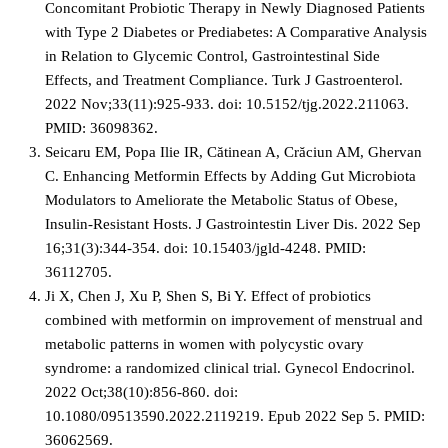
Concomitant Probiotic Therapy in Newly Diagnosed Patients
with Type 2 Diabetes or Prediabetes: A Comparative Analysis
in Relation to Glycemic Control, Gastrointestinal Side
Effects, and Treatment Compliance. Turk J Gastroenterol.
2022 Nov;33(11):925-933. doi: 10.5152/tjg.2022.211063.
PMID: 36098362.
Seicaru EM, Popa Ilie IR, Cătinean A, Crăciun AM, Ghervan
C. Enhancing Metformin Effects by Adding Gut Microbiota
Modulators to Ameliorate the Metabolic Status of Obese,
Insulin-Resistant Hosts. J Gastrointestin Liver Dis. 2022 Sep
16;31(3):344-354. doi: 10.15403/jgld-4248. PMID:
36112705.
Ji X, Chen J, Xu P, Shen S, Bi Y. Effect of probiotics
combined with metformin on improvement of menstrual and
metabolic patterns in women with polycystic ovary
syndrome: a randomized clinical trial. Gynecol Endocrinol.
2022 Oct;38(10):856-860. doi:
10.1080/09513590.2022.2119219. Epub 2022 Sep 5. PMID:
36062569.