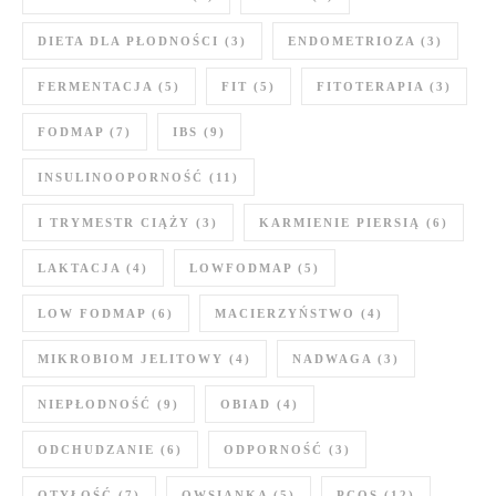
DIETA DLA PŁODNOŚCI
(3)
ENDOMETRIOZA
(3)
FERMENTACJA
(5)
FIT
(5)
FITOTERAPIA
(3)
FODMAP
(7)
IBS
(9)
INSULINOOPORNOŚĆ
(11)
I TRYMESTR CIĄŻY
(3)
KARMIENIE PIERSIĄ
(6)
LAKTACJA
(4)
LOWFODMAP
(5)
LOW FODMAP
(6)
MACIERZYŃSTWO
(4)
MIKROBIOM JELITOWY
(4)
NADWAGA
(3)
NIEPŁODNOŚĆ
(9)
OBIAD
(4)
ODCHUDZANIE
(6)
ODPORNOŚĆ
(3)
OTYŁOŚĆ
(7)
OWSIANKA
(5)
PCOS
(12)