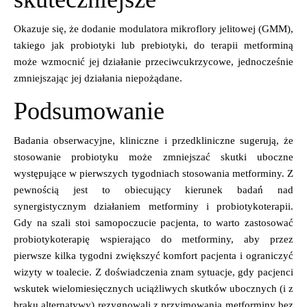
Okazuje się, że dodanie modulatora mikroflory jelitowej (GMM),
takiego jak probiotyki lub prebiotyki, do terapii metforminą
może wzmocnić jej działanie przeciwcukrzycowe, jednocześnie
zmniejszając jej działania niepożądane.
Podsumowanie
Badania obserwacyjne, kliniczne i przedkliniczne sugerują, że
stosowanie probiotyku może zmniejszać skutki uboczne
występujące w pierwszych tygodniach stosowania metforminy. Z
pewnością jest to obiecujący kierunek badań
nad
synergistycznym działaniem
metforminy i probiotykoterapii.
Gdy na szali stoi samopoczucie
pacjenta, to warto zastosować
probiotykoterapię
wspierająco do metforminy, aby przez
pierwsze kilka tygodni zwiększyć
komfort pacjenta i ograniczyć
wizyty w toalecie.
Z doświadczenia znam sytuacje, gdy pacjenci
wskutek wielomiesięcznych uciążliwych skutków ubocznych (i z
braku alternatywy) rezygnowali z przyjmowania metforminy bez