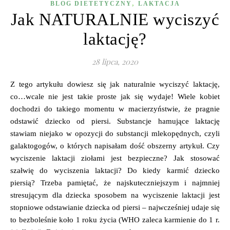
,
BLOG DIETETYCZNY
LAKTACJA
Jak NATURALNIE wyciszyć
laktację?
28 lipca, 2020
Z tego artykułu dowiesz się jak naturalnie wyciszyć laktację,
co…wcale nie jest takie proste jak się wydaje! Wiele kobiet
dochodzi do takiego momentu w macierzyństwie, że pragnie
odstawić dziecko od piersi. Substancje hamujące laktację
stawiam niejako w opozycji do substancji mlekopędnych, czyli
galaktogogów, o których napisałam dość obszerny artykuł. Czy
wyciszenie laktacji ziołami jest bezpieczne? Jak stosować
szałwię do wyciszenia laktacji? Do kiedy karmić dziecko
piersią? Trzeba pamiętać, że najskuteczniejszym i najmniej
stresującym dla dziecka sposobem na wyciszenie laktacji jest
stopniowe odstawianie dziecka od piersi – najwcześniej udaje się
to bezboleśnie koło 1 roku życia (WHO zaleca karmienie do 1 r.