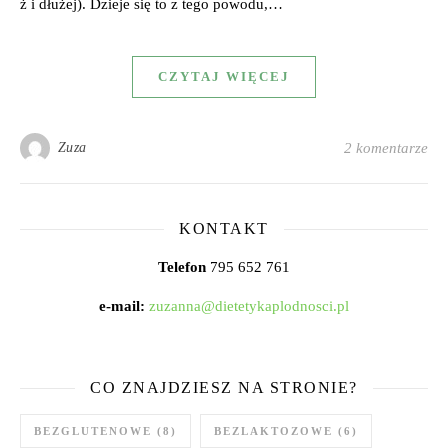
ż i dłużej). Dzieje się to z tego powodu,…
CZYTAJ WIĘCEJ
Zuza
2 komentarze
KONTAKT
Telefon
795 652 761
e-mail:
zuzanna@dietetykaplodnosci.pl
CO ZNAJDZIESZ NA STRONIE?
BEZGLUTENOWE
(8)
BEZLAKTOZOWE
(6)