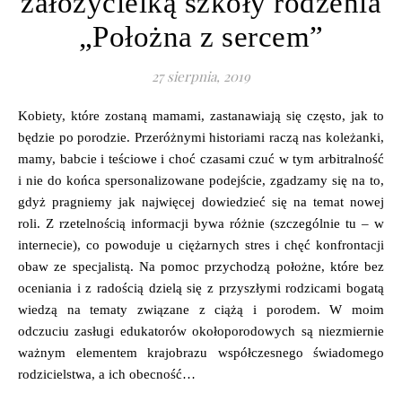
założycielką szkoły rodzenia
„Położna z sercem”
27 sierpnia, 2019
Kobiety, które zostaną mamami, zastanawiają się często, jak to
będzie po porodzie. Przeróżnymi historiami raczą nas koleżanki,
mamy, babcie i teściowe i choć czasami czuć w tym arbitralność
i nie do końca spersonalizowane podejście, zgadzamy się na to,
gdyż pragniemy jak najwięcej dowiedzieć się na temat nowej
roli. Z rzetelnością informacji bywa różnie (szczególnie tu – w
internecie), co powoduje u ciężarnych stres i chęć konfrontacji
obaw ze specjalistą. Na pomoc przychodzą położne, które bez
oceniania i z radością dzielą się z przyszłymi rodzicami bogatą
wiedzą na tematy związane z ciążą i porodem. W moim
odczuciu zasługi edukatorów okołoporodowych są niezmiernie
ważnym elementem krajobrazu współczesnego świadomego
rodzicielstwa, a ich obecność…