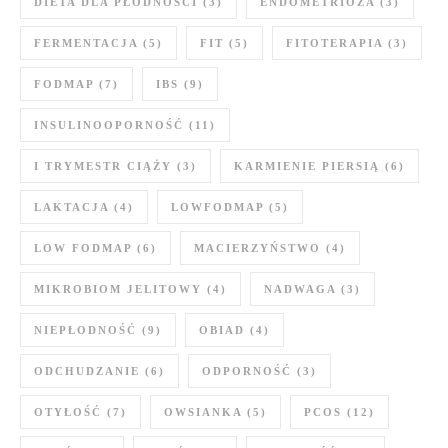
DIETA DLA PŁODNOŚCI
(3)
ENDOMETRIOZA
(3)
FERMENTACJA
(5)
FIT
(5)
FITOTERAPIA
(3)
FODMAP
(7)
IBS
(9)
INSULINOOPORNOŚĆ
(11)
I TRYMESTR CIĄŻY
(3)
KARMIENIE PIERSIĄ
(6)
LAKTACJA
(4)
LOWFODMAP
(5)
LOW FODMAP
(6)
MACIERZYŃSTWO
(4)
MIKROBIOM JELITOWY
(4)
NADWAGA
(3)
NIEPŁODNOŚĆ
(9)
OBIAD
(4)
ODCHUDZANIE
(6)
ODPORNOŚĆ
(3)
OTYŁOŚĆ
(7)
OWSIANKA
(5)
PCOS
(12)