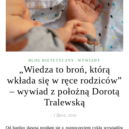
,
BLOG DIETETYCZNY
WYWIADY
„Wiedza to broń, którą
wkłada się w ręce rodziców”
– wywiad z położną Dorotą
Tralewską
5 lipca, 2019
Od bardzo dawna nosiłam się z rozpoczęciem cyklu wywiadów