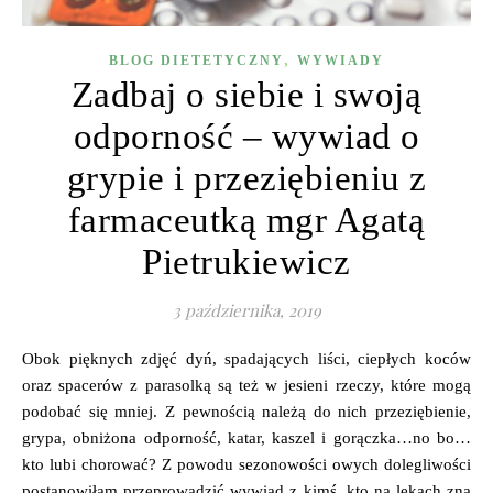
,
BLOG DIETETYCZNY
WYWIADY
Zadbaj o siebie i swoją
odporność – wywiad o
grypie i przeziębieniu z
farmaceutką mgr Agatą
Pietrukiewicz
3 października, 2019
Obok pięknych zdjęć dyń, spadających liści, ciepłych koców
oraz spacerów z parasolką są też w jesieni rzeczy, które mogą
podobać się mniej. Z pewnością należą do nich przeziębienie,
grypa, obniżona odporność, katar, kaszel i gorączka…no bo…
kto lubi chorować? Z powodu sezonowości owych dolegliwości
postanowiłam przeprowadzić wywiad z kimś, kto na lekach zna