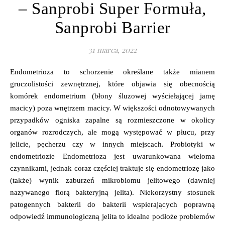
– Sanprobi Super Formuła,
Sanprobi Barrier
31 marca, 2022
Endometrioza to schorzenie określane także mianem
gruczolistości zewnętrznej, które objawia się obecnością
komórek endometrium (błony śluzowej wyściełającej jamę
macicy) poza wnętrzem macicy. W większości odnotowywanych
przypadków ogniska zapalne są rozmieszczone w okolicy
organów rozrodczych, ale mogą występować w płucu, przy
jelicie, pęcherzu czy w innych miejscach. Probiotyki w
endometriozie Endometrioza jest uwarunkowana wieloma
czynnikami, jednak coraz częściej traktuje się endometriozę jako
(także) wynik zaburzeń mikrobiomu jelitowego (dawniej
nazywanego florą bakteryjną jelita). Niekorzystny stosunek
patogennych bakterii do bakterii wspierających poprawną
odpowiedź immunologiczną jelita to idealne podłoże problemów