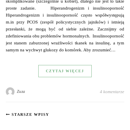
skomplikowane (szczególnie u kobiet), dlatego nie jest to takie
proste zadanie. Hiperandrogenizm i insulinooporność
Hiperandrogenizm i insulinooporność często współwystępują
m.in przy PCOS (zespół policystycznych jajników) i istnieją
przesłanki, że mogą być od siebie zależne. Zacznijmy od
zdefiniowania obu problemów hormonalnych. Insulinooporność
jest stanem zaburzonej wrażliwości tkanek na insulinę, a tym
samym na wychwyt glukozy do komórek. Aby zrozumieć…
CZYTAJ WIĘCEJ
Zuza
4 komentarze
STARSZE WPISY