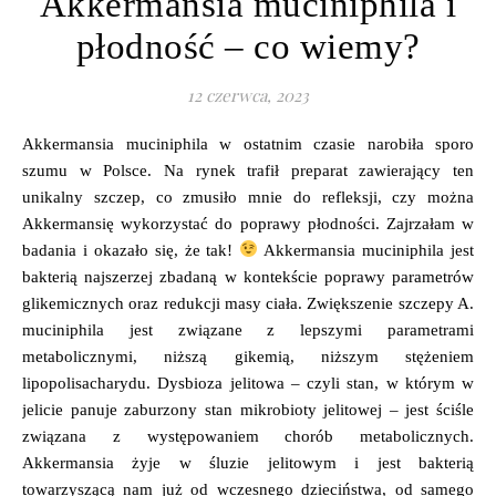
Akkermansia muciniphila i
płodność – co wiemy?
12 czerwca, 2023
Akkermansia muciniphila w ostatnim czasie narobiła sporo
szumu w Polsce. Na rynek trafił preparat zawierający ten
unikalny szczep, co zmusiło mnie do refleksji, czy można
Akkermansię wykorzystać do poprawy płodności. Zajrzałam w
badania i okazało się, że tak!
Akkermansia muciniphila jest
bakterią najszerzej zbadaną w kontekście poprawy parametrów
glikemicznych oraz redukcji masy ciała. Zwiększenie szczepy A.
muciniphila jest związane z lepszymi parametrami
metabolicznymi, niższą gikemią, niższym stężeniem
lipopolisacharydu. Dysbioza jelitowa – czyli stan, w którym w
jelicie panuje zaburzony stan mikrobioty jelitowej – jest ściśle
związana z występowaniem chorób metabolicznych.
Akkermansia żyje w śluzie jelitowym i jest bakterią
towarzyszącą nam już od wczesnego dzieciństwa, od samego