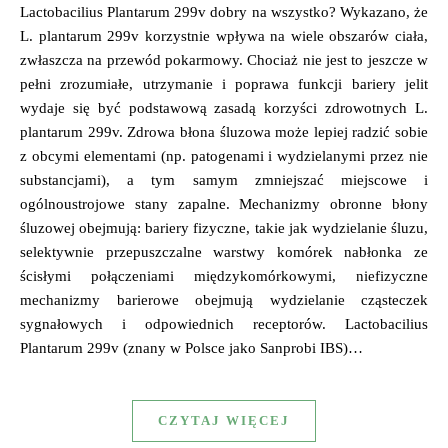
Lactobacilius Plantarum 299v dobry na wszystko? Wykazano, że
L. plantarum 299v korzystnie wpływa na wiele obszarów ciała,
zwłaszcza na przewód pokarmowy. Chociaż nie jest to jeszcze w
pełni zrozumiałe, utrzymanie i poprawa funkcji bariery jelit
wydaje się być podstawową zasadą korzyści zdrowotnych L.
plantarum 299v. Zdrowa błona śluzowa może lepiej radzić sobie
z obcymi elementami (np. patogenami i wydzielanymi przez nie
substancjami), a tym samym zmniejszać miejscowe i
ogólnoustrojowe stany zapalne. Mechanizmy obronne błony
śluzowej obejmują: bariery fizyczne, takie jak wydzielanie śluzu,
selektywnie przepuszczalne warstwy komórek nabłonka ze
ścisłymi połączeniami międzykomórkowymi, niefizyczne
mechanizmy barierowe obejmują wydzielanie cząsteczek
sygnałowych i odpowiednich receptorów. Lactobacilius
Plantarum 299v (znany w Polsce jako Sanprobi IBS)…
CZYTAJ WIĘCEJ