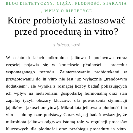
,
,
,
BLOG DIETETYCZNY
CIĄŻA
PŁODNOŚĆ
STARANIA
,
WPISY O DIETETYCE
Które probiotyki zastosować
przed procedurą in vitro?
3 lutego, 2026
W ostatnich latach mikrobiota jelitowa i pochwowa coraz
częściej pojawia się w kontekście płodności i procedur
wspomaganego rozrodu. Zainteresowanie probiotykami w
przygotowaniu do in vitro nie jest już wyłącznie „trendowym
dodatkiem”, ale wynika z rosnącej liczby badań pokazujących
ich wpływ na metabolizm, gospodarkę hormonalną oraz stan
zapalny (czyli obszary kluczowe dla powodzenia stymulacji
jajników i jakości oocytów). Mikrobiota jelitowa a płodność i in
vitro – biologiczne podstawy Coraz więcej badań wskazuje, że
mikrobiota jelitowa odgrywa istotną rolę w regulacji procesów
kluczowych dla płodności oraz przebiegu procedury in vitro.