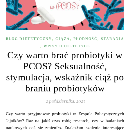
,
,
,
BLOG DIETETYCZNY
CIĄŻA
PŁODNOŚĆ
STARANIA
,
WPISY O DIETETYCE
Czy warto brać probiotyki w
PCOS? Seksualność,
stymulacja, wskaźnik ciąż po
braniu probiotyków
2 października, 2023
Czy warto przyjmować probiotyki w Zespole Policystycznych
Jajników? Raz na jakiś czas robię research, czy w badaniach
naukowych coś się zmieniło. Znalazłam szalenie interesujące