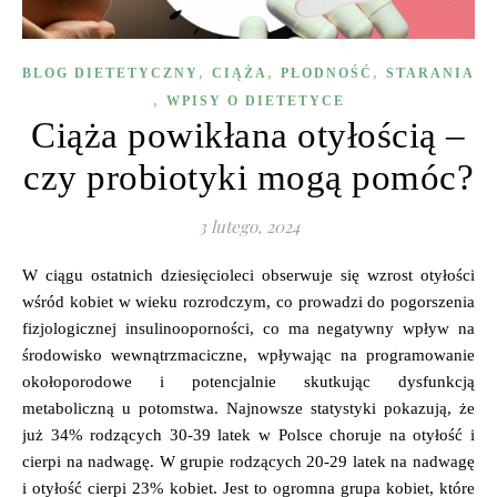
,
,
,
BLOG DIETETYCZNY
CIĄŻA
PŁODNOŚĆ
STARANIA
,
WPISY O DIETETYCE
Ciąża powikłana otyłością –
czy probiotyki mogą pomóc?
3 lutego, 2024
W ciągu ostatnich dziesięcioleci obserwuje się wzrost otyłości
wśród kobiet w wieku rozrodczym, co prowadzi do pogorszenia
fizjologicznej insulinooporności, co ma negatywny wpływ na
środowisko wewnątrzmaciczne, wpływając na programowanie
okołoporodowe i potencjalnie skutkując dysfunkcją
metaboliczną u potomstwa. Najnowsze statystyki pokazują, że
już 34% rodzących 30-39 latek w Polsce choruje na otyłość i
cierpi na nadwagę. W grupie rodzących 20-29 latek na nadwagę
i otyłość cierpi 23% kobiet. Jest to ogromna grupa kobiet, które