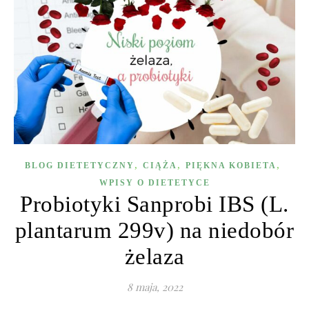
,
,
,
BLOG DIETETYCZNY
CIĄŻA
PIĘKNA KOBIETA
WPISY O DIETETYCE
Probiotyki Sanprobi IBS (L.
plantarum 299v) na niedobór
żelaza
8 maja, 2022