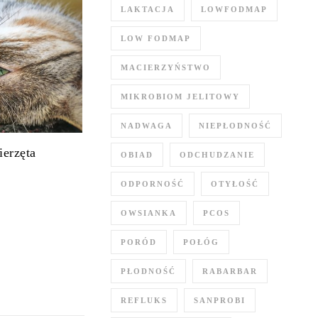
LAKTACJA
LOWFODMAP
LOW FODMAP
MACIERZYŃSTWO
MIKROBIOM JELITOWY
NADWAGA
NIEPŁODNOŚĆ
ierzęta
OBIAD
ODCHUDZANIE
ODPORNOŚĆ
OTYŁOŚĆ
OWSIANKA
PCOS
PORÓD
POŁÓG
PŁODNOŚĆ
RABARBAR
REFLUKS
SANPROBI