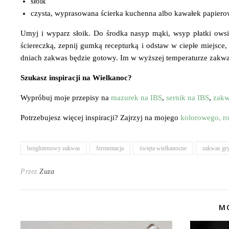
słoik
czysta, wyprasowana ścierka kuchenna albo kawałek papier
Umyj i wyparz słoik. Do środka nasyp mąki, wsyp płatki owsia
ściereczką, zepnij gumką recepturką i odstaw w ciepłe miejsce
dniach zakwas będzie gotowy. Im w wyższej temperaturze zakwas 
Szukasz inspiracji na Wielkanoc?
Wypróbuj moje przepisy na
mazurek na IBS
,
sernik na IBS
,
zakw
Potrzebujesz więcej inspiracji? Zajrzyj na mojego
kolorowego, r
bezglutenowy zakwas
fermentacja
święta wielkanocne
zakwas gr
Przez
Zuza
MO