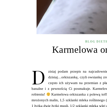
BLOG DIET
Karmelowa ork
D
zisiaj podam przepis na najcudowni
dzisiaj…orkiszankę, czyli owsiankę zr
często ich używam na przemian z płat
banalne i z pewnością Ci posmakuje. Karmelowa
robieniu!
Karmelowa orkiszanka z polewą toffi 
mrożonych malin, 1,5 szklanki mleka roślinnego
1 łyżka dwie łyżki musli. 1/2 szklanki mleka wlej