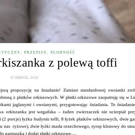
,
,
ETYCZNY
PRZEPISY
PŁODNOŚĆ
iszanka z polewą toffi
17 marca, 2021
ejszą propozycję na śniadanie! Zamiast standardowej owsianki zro
obioną z płatków orkiszowych. W płatki orkiszowe zaopatruję się w Li
kami jaglanymi i owsianymi, przygotowując śniadania. To śniadanie 
 orkiszanka jest wegańska – żaden zwierzaczek nie ucierpiał przy
(2 porcje) łyżka budyniu toffi, 8 łyżek płatków orkiszowych, dwie ga
 (u nas ryżowe), dwie łyżki masła orzechowego, syrop klonowy do sma
 do garnuszka i dodaj płatki orkiszowe.…