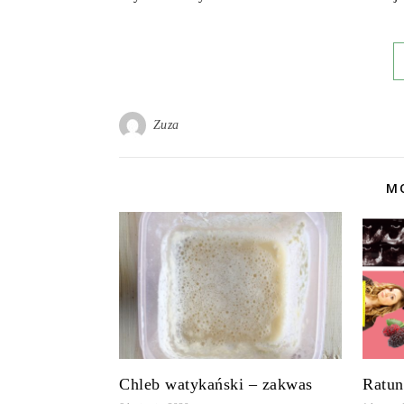
Zuza
MO
Chleb watykański – zakwas
Ratu