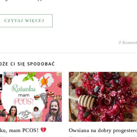
CZYTAJ WIĘCEJ
0 Koment
ŻE CI SIĘ SPODOBAĆ
nku, mam PCOS!
Owsiana na dobry progester