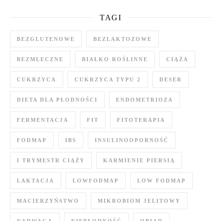
TAGI
BEZGLUTENOWE
BEZLAKTOZOWE
BEZMLECZNE
BIAŁKO ROŚLINNE
CIĄŻA
CUKRZYCA
CUKRZYCA TYPU 2
DESER
DIETA DLA PŁODNOŚCI
ENDOMETRIOZA
FERMENTACJA
FIT
FITOTERAPIA
FODMAP
IBS
INSULINOOPORNOŚĆ
I TRYMESTR CIĄŻY
KARMIENIE PIERSIĄ
LAKTACJA
LOWFODMAP
LOW FODMAP
MACIERZYŃSTWO
MIKROBIOM JELITOWY
NADWAGA
NIEPŁODNOŚĆ
OBIAD