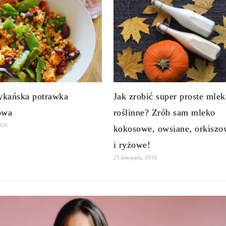
kańska potrawka
Jak zrobić super proste mle
owa
roślinne? Zrób sam mleko
2020
kokosowe, owsiane, orkiszo
i ryżowe!
25 listopada, 2019