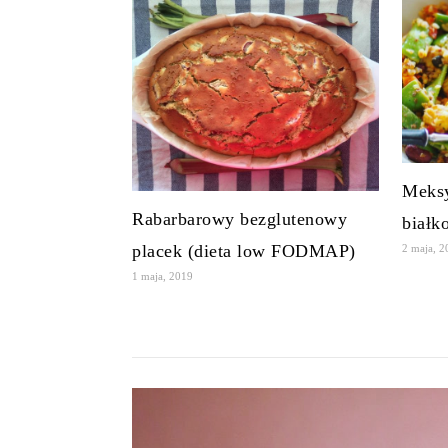
Meksy
Rabarbarowy bezglutenowy
białk
placek (dieta low FODMAP)
2 maja, 
1 maja, 2019