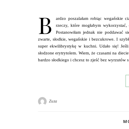
B
ardzo poszalałam robiąc wegańskie c
rzeczy, które mogłabym wykorzystać, 
Postanowiłam jednak nie poddawać się
zwarte, słodkie, wegańskie i bezcukrowe. I sz
super ekwilibrystykę w kuchni. Udało się! Jeś
słodzone erytrytolem. Wiem, że czasami na dieci
bardzo słodkiego i chcesz to zjeść bez wyrzutów
Zuza
MO