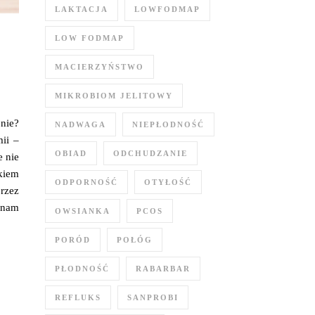
LAKTACJA
LOWFODMAP
LOW FODMAP
MACIERZYŃSTWO
MIKROBIOM JELITOWY
nie?
NADWAGA
NIEPŁODNOŚĆ
mii –
OBIAD
ODCHUDZANIE
 nie
kiem
ODPORNOŚĆ
OTYŁOŚĆ
rzez
ż nam
OWSIANKA
PCOS
PORÓD
POŁÓG
PŁODNOŚĆ
RABARBAR
REFLUKS
SANPROBI