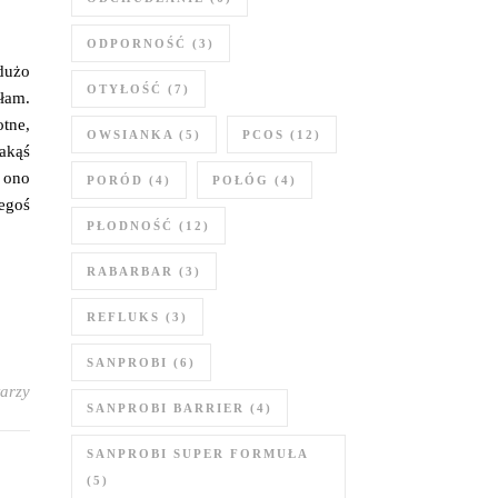
ODPORNOŚĆ
(3)
dużo
OTYŁOŚĆ
(7)
łam.
tne,
OWSIANKA
(5)
PCOS
(12)
akąś
 ono
PORÓD
(4)
POŁÓG
(4)
zegoś
PŁODNOŚĆ
(12)
RABARBAR
(3)
REFLUKS
(3)
SANPROBI
(6)
arzy
SANPROBI BARRIER
(4)
SANPROBI SUPER FORMUŁA
(5)