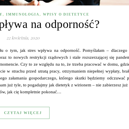
,
,
Y
IMMUNOLOGIA
WPISY O DIETETYCE
wpływa na odporność?
22 kwietnia, 2020
ułu o tym, jak stres wpływa na odporność. Pomyślałam – dlaczego 
az to nowych restrykcji rządowych i stale rozszerzającej się pande
omencie. Czy to ze względu na to, że trzeba pracować w domu, gdzie
ie w strachu przed utratą pracy, otrzymaniem niepełnej wypłaty, bra
nego załamania gospodarczego, którego skutki będziemy odczuwać p
 nam już tyle, to pogadajmy jak dietetyk z wirionem – nie zabierzesz ju
ków, jak cię kompletnie pokonać…
CZYTAJ WIĘCEJ