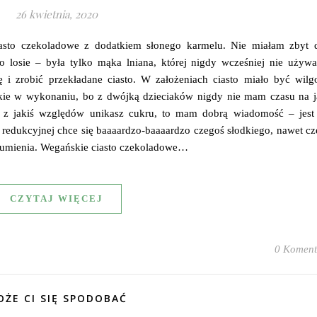
26 kwietnia, 2020
iasto czekoladowe z dodatkiem słonego karmelu. Nie miałam zbyt 
o losie – była tylko mąka lniana, której nigdy wcześniej nie używa
 i zrobić przekładane ciasto. W założeniach ciasto miało być wilgo
ybkie w wykonaniu, bo z dwójką dzieciaków nigdy nie mam czasu na j
li z jakiś względów unikasz cukru, to mam dobrą wiadomość – jest
e redukcyjnej chce się baaaardzo-baaaardzo czegoś słodkiego, nawet c
 sumienia. Wegańskie ciasto czekoladowe…
CZYTAJ WIĘCEJ
0 Koment
ŻE CI SIĘ SPODOBAĆ