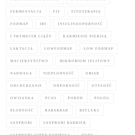
FERMENTACJA
FIT
FITOTERAPIA
FODMAP
IBS
INSULINOOPORNOŚĆ
I TRYMESTR CIĄŻY
KARMIENIE PIERSIĄ
LAKTACJA
LOWFODMAP
LOW FODMAP
MACIERZYŃSTWO
MIKROBIOM JELITOWY
NADWAGA
NIEPŁODNOŚĆ
OBIAD
ODCHUDZANIE
ODPORNOŚĆ
OTYŁOŚĆ
OWSIANKA
PCOS
PORÓD
POŁÓG
PŁODNOŚĆ
RABARBAR
REFLUKS
SANPROBI
SANPROBI BARRIER
SANPROBI SUPER FORMUŁA
TOFU