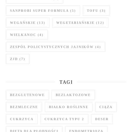
SANPROBI SUPER FORMUŁA
(5)
TOFU
(3)
WEGAŃSKIE
(13)
WEGETARIAŃSKIE
(12)
WIELKANOC
(4)
ZESPÓŁ POLICYSTYCZNYCH JAJNIKÓW
(4)
ZJD
(7)
TAGI
BEZGLUTENOWE
BEZLAKTOZOWE
BEZMLECZNE
BIAŁKO ROŚLINNE
CIĄŻA
CUKRZYCA
CUKRZYCA TYPU 2
DESER
DIETA DLA PŁODNOŚCI
ENDOMETRIOZA