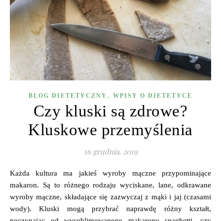
,
BLOG DIETETYCZNY
WPISY O DIETETYCE
Czy kluski są zdrowe?
Kluskowe przemyślenia
16 grudnia, 2019
Każda kultura ma jakieś wyroby mączne przypominające
makaron. Są to różnego rodzaju wyciskane, lane, odkrawane
wyroby mączne, składające się zazwyczaj z mąki i jaj (czasami
wody). Kluski mogą przybrać naprawdę różny kształt,
poczynając od wysublimowanego makaronu spaghetti, czy